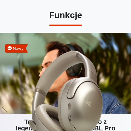
Funkcje
Nowy
Technologia Hi-Res Audio z
legendarnym dźwiękiem JBL Pro