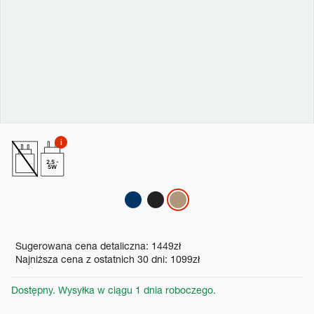
2.5 -
5W
Variations
Promotions
Sugerowana cena detaliczna: 1449zł
Najniższa cena z ostatnich 30 dni: 1099zł
Dostępny. Wysyłka w ciągu 1 dnia roboczego.