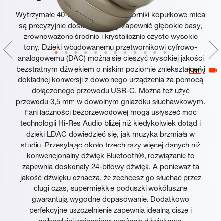
Wytrzymałe 40-milimetrowe przetworniki kopułkowe mica
są precyzyjnie dostrojone, aby zapewnić głębokie basy,
zrównoważone średnie i krystalicznie czyste wysokie
tony. Dzięki wbudowanemu przetwornikowi cyfrowo-
analogowemu (DAC) można się cieszyć wysokiej jakości
bezstratnym dźwiękiem o niskim poziomie zniekształceń i
Filmy
dokładnej konwersji z dowolnego urządzenia za pomocą
dołączonego przewodu USB-C. Można też użyć
przewodu 3,5 mm w dowolnym gniazdku słuchawkowym.
Fani łączności bezprzewodowej mogą usłyszeć moc
technologii Hi-Res Audio bliżej niż kiedykolwiek dotąd i
dzięki LDAC dowiedzieć się, jak muzyka brzmiała w
studiu. Przesyłając około trzech razy więcej danych niż
konwencjonalny dźwięk Bluetooth®, rozwiązanie to
zapewnia doskonały 24-bitowy dźwięk. A ponieważ ta
jakość dźwięku oznacza, że zechcesz go słuchać przez
długi czas, supermiękkie poduszki wokółuszne
gwarantują wygodne dopasowanie. Dodatkowo
perfekcyjne uszczelnienie zapewnia idealną ciszę i
najbardziej wciągające wrażenia dźwiękowe.