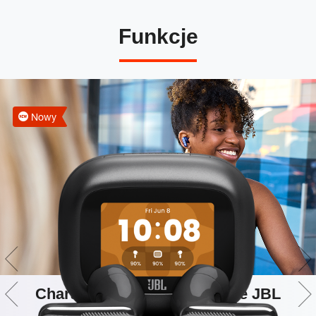
Funkcje
Nowy
Charakterystyczne brzmienie JBL
Sound w jakości Hi-Res