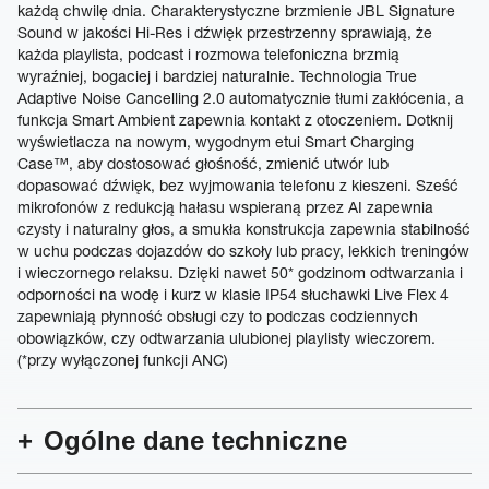
każdą chwilę dnia. Charakterystyczne brzmienie JBL Signature
Sound w jakości Hi-Res i dźwięk przestrzenny sprawiają, że
każda playlista, podcast i rozmowa telefoniczna brzmią
wyraźniej, bogaciej i bardziej naturalnie. Technologia True
Adaptive Noise Cancelling 2.0 automatycznie tłumi zakłócenia, a
funkcja Smart Ambient zapewnia kontakt z otoczeniem. Dotknij
wyświetlacza na nowym, wygodnym etui Smart Charging
Case™, aby dostosować głośność, zmienić utwór lub
dopasować dźwięk, bez wyjmowania telefonu z kieszeni. Sześć
mikrofonów z redukcją hałasu wspieraną przez AI zapewnia
czysty i naturalny głos, a smukła konstrukcja zapewnia stabilność
w uchu podczas dojazdów do szkoły lub pracy, lekkich treningów
i wieczornego relaksu. Dzięki nawet 50* godzinom odtwarzania i
odporności na wodę i kurz w klasie IP54 słuchawki Live Flex 4
zapewniają płynność obsługi czy to podczas codziennych
obowiązków, czy odtwarzania ulubionej playlisty wieczorem.
(*przy wyłączonej funkcji ANC)
Ogólne dane techniczne