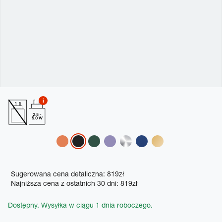
2.5 -
5.0 W
Variations
Promotions
Sugerowana cena detaliczna: 819zł
Najniższa cena z ostatnich 30 dni: 819zł
Dostępny. Wysyłka w ciągu 1 dnia roboczego.