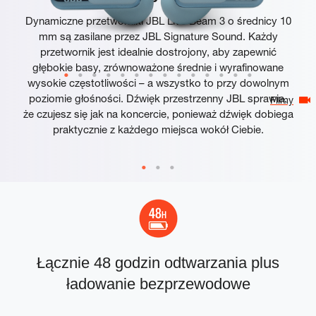
Dynamiczne przetworniki JBL Live Beam 3 o średnicy 10
mm są zasilane przez JBL Signature Sound. Każdy
przetwornik jest idealnie dostrojony, aby zapewnić
głębokie basy, zrównoważone średnie i wyrafinowane
wysokie częstotliwości – a wszystko to przy dowolnym
poziomie głośności. Dźwięk przestrzenny JBL sprawia,
Filmy
że czujesz się jak na koncercie, ponieważ dźwięk dobiega
praktycznie z każdego miejsca wokół Ciebie.
Łącznie 48 godzin odtwarzania plus
ładowanie bezprzewodowe
p