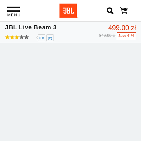
MENU
499.00 zł
JBL Live Beam 3
849.00 zł
Save 41%
3.0
(2)