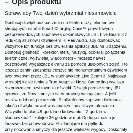
Opis produktu
Spraw, aby Twój dzień wybrzmiał niesamowicie
Dostosuj dźwięk bez patrzenia na telefon. Użyj elementów
sterujących na etui Smart Charging Case™ prawdziwych
bezprzewodowych słuchawek dokanałowych JBL Live Beam 3 z
redukcją szumów i dźwiękiem Hi-Res Audio, aby dostosować
wszystkie ich funkcje bez otwierania aplikacji JBL na urządzeniu.
Dostosuj głośność i korektor, steruj muzyką, odbieraj połączenia
telefoniczne, wyświetlaj wiadomości – możesz nawet
dostosować wygaszacz ekranu za pomocą ulubionych zdjęć. I to
jeszcze zanim zaczniesz cieszyć się monumentalnym dźwiękiem
sygnowanym przez JBL w słuchawkach Live Beam 3. Najlepsza
w swojej klasie funkcja True Adaptive Noise Cancelling wycisza
rozpraszające użytkownika dźwięki. Dźwięk przestrzenny JBL
sprawia, że filmy i muzyka są naprawdę wciągające. A jeśli
musisz odebrać połączenie, 6 mikrofonów zapewni doskonałą
jakość dźwięku nawet w najbardziej hałaśliwym otoczeniu.
Wszystko to plus 48-godzinne ładowanie: 12 godzin w
słuchawkach* i kolejne 36 godzin w etui. Do tego można je
ładować bezprzewodowo. Etui ładujące ma pętlę do
przymocowania smyczy dla jeszcze większej wygody. Doskonały