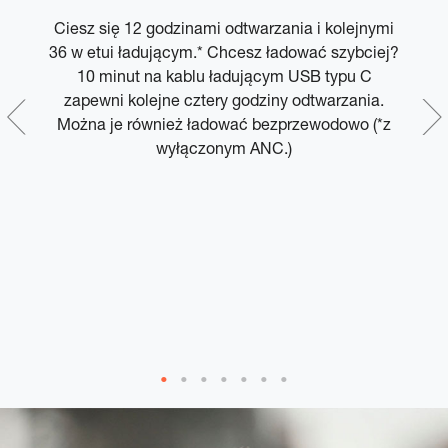
Ciesz się 12 godzinami odtwarzania i kolejnymi
36 w etui ładującym.* Chcesz ładować szybciej?
w
,
10 minut na kablu ładującym USB typu C
bie
zapewni kolejne cztery godziny odtwarzania.
z
e
Można je również ładować bezprzewodowo (*z
wyłączonym ANC.)
i
k