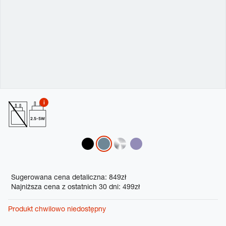
2.5-5W
Variations
Promotions
Sugerowana cena detaliczna: 849zł
Najniższa cena z ostatnich 30 dni: 499zł
Produkt chwilowo niedostępny