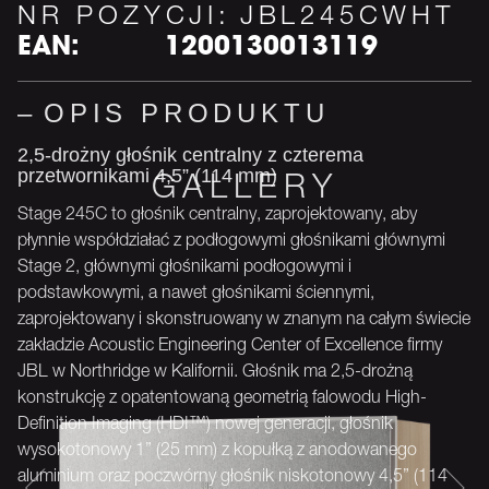
NR POZYCJI:
JBL245CWHT
EAN:
1200130013119
OPIS PRODUKTU
2,5-drożny głośnik centralny z czterema
przetwornikami 4,5” (114 mm)
Stage 245C to głośnik centralny, zaprojektowany, aby
płynnie współdziałać z podłogowymi głośnikami głównymi
Stage 2, głównymi głośnikami podłogowymi i
podstawkowymi, a nawet głośnikami ściennymi,
zaprojektowany i skonstruowany w znanym na całym świecie
zakładzie Acoustic Engineering Center of Excellence firmy
JBL w Northridge w Kalifornii. Głośnik ma 2,5-drożną
konstrukcję z opatentowaną geometrią falowodu High-
Definition Imaging (HDI™) nowej generacji, głośnik
wysokotonowy 1” (25 mm) z kopułką z anodowanego
aluminium oraz poczwórny głośnik niskotonowy 4,5” (114