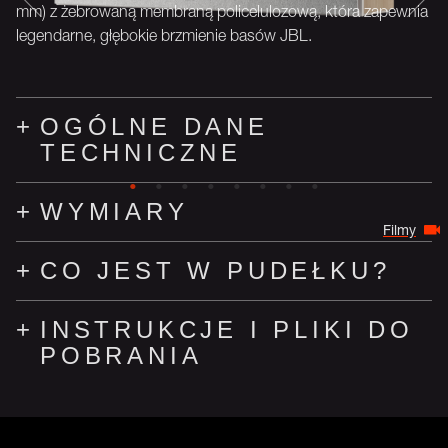
mm) z żebrowaną membraną policelulozową, która zapewnia
legendarne, głębokie brzmienie basów JBL.
OGÓLNE DANE
TECHNICZNE
WYMIARY
Filmy
CO JEST W PUDEŁKU?
INSTRUKCJE I PLIKI DO
POBRANIA