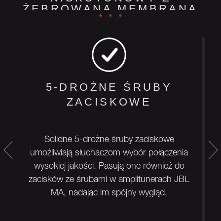
ŻEBROWANĄ MEMBRANĄ
POLICELULOZOWĄ 4,5”
(114 MM)
Każdy głośnik z serii Stage 2 wyposażony jest w głośnik
niskotonowy z żebrowaną membraną policelulozową.
Wykonana z czystej pulpy celulozowej membrana
zawiera opatentowaną mieszankę materiałów, dodanych
5-DROŻNE ŚRUBY
w celu poprawy sztywności, a żebra stanowią nawiązanie
ZACISKOWE
do legendarnych konstrukcji JBL. Głośniki niskotonowe
odtwarzają głębokie i precyzyjne brzmienie basów, które
wypełniają całe pomieszczenie.
Solidne 5-drożne śruby zaciskowe
umożliwiają słuchaczom wybór połączenia
wysokiej jakości. Pasują one również do
zacisków ze śrubami w amplitunerach JBL
MA, nadając im spójny wygląd.
p