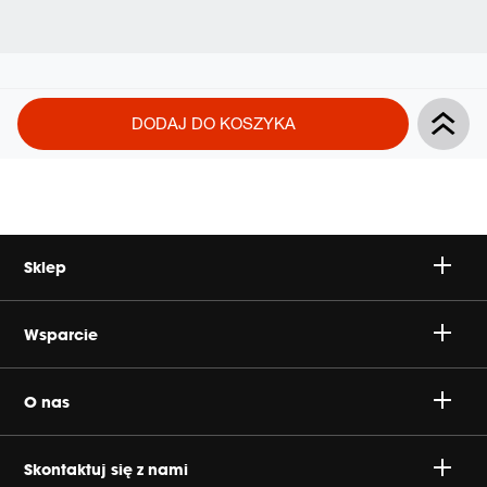
Product
Add
DODAJ DO KOSZYKA
Actions
to
cart
options
Sklep
Głośniki
Wsparcie
Słuchawki
Wsparcie produktu i Klienta
O nas
Gaming
Wysyłki
Koncern Harman
Skontaktuj się z nami