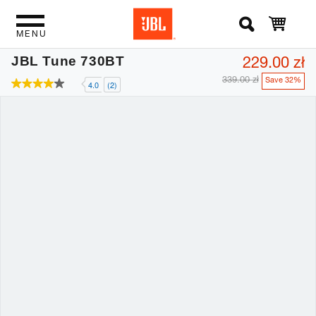
MENU
229.00 zł
JBL Tune 730BT
339.00 zł
Save 32%
4.0
(2)