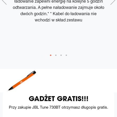
ą.
ładowanie zapewni energię na kolejne 5 godzin
e
odtwarzania. A pełne naładowanie zajmuje około
dwóch godzin.* * Kabel do ładowania nie
t
wchodzi w skład zestawu
GADŻET GRATIS!!!
Przy zakupie JBL Tune 730BT otrzymasz długopis gratis.