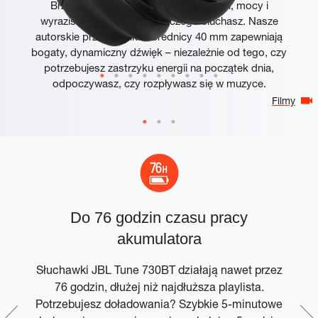
Brzmienie JBL Pure Bass dodaje głębi, mocy i
wyrazistości wszystkiemu, czego słuchasz. Nasze
autorskie przetworniki o średnicy 40 mm zapewniają
bogaty, dynamiczny dźwięk – niezależnie od tego, czy
potrzebujesz zastrzyku energii na początek dnia,
odpoczywasz, czy rozpływasz się w muzyce.
Filmy
y
Do 76 godzin czasu pracy
akumulatora
Słuchawki JBL Tune 730BT działają nawet przez
76 godzin, dłużej niż najdłuższa playlista.
Potrzebujesz doładowania? Szybkie 5-minutowe