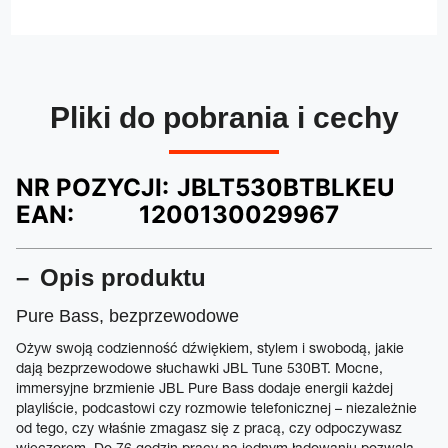
Pliki do pobrania i cechy
NR POZYCJI:
JBLT530BTBLKEU
EAN:
1200130029967
Opis produktu
Pure Bass, bezprzewodowe
Ożyw swoją codzienność dźwiękiem, stylem i swobodą, jakie
dają bezprzewodowe słuchawki JBL Tune 530BT. Mocne,
immersyjne brzmienie JBL Pure Bass dodaje energii każdej
playliście, podcastowi czy rozmowie telefonicznej – niezależnie
od tego, czy właśnie zmagasz się z pracą, czy odpoczywasz
wieczorem. Do 76 godzin pracy na jednym ładowaniu pozwala