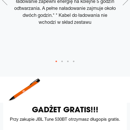
ą.
ładowanie zapewni energię na kolejne 5 godzin
e
odtwarzania. A pełne naładowanie zajmuje około
dwóch godzin.* * Kabel do ładowania nie
t
wchodzi w skład zestawu
GADŻET GRATIS!!!
Przy zakupie JBL Tune 530BT otrzymasz długopis gratis.