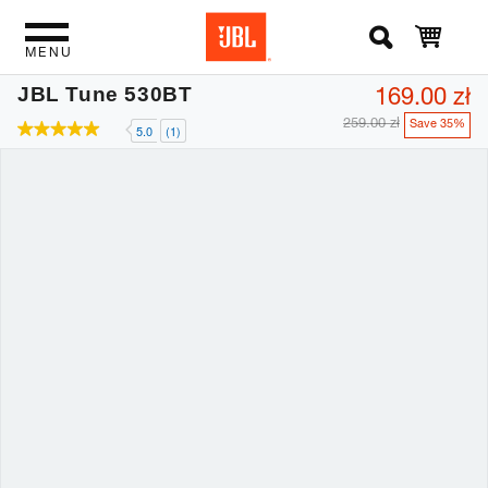
MENU
169.00 zł
JBL Tune 530BT
259.00 zł
Save 35%
5.0
(1)