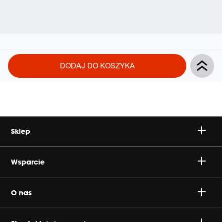
Product
Add
DODAJ DO KOSZYKA
Actions
to
cart
options
Sklep
Głośniki
Wsparcie
Słuchawki
Wsparcie produktu i Klienta
O nas
Gaming
Wysyłki
Koncern Harman