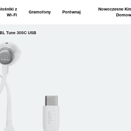
łośniki z
Nowoczesne Ki
Gramofony
Porównaj
Wi-Fi
Domow
BL Tune 305C USB