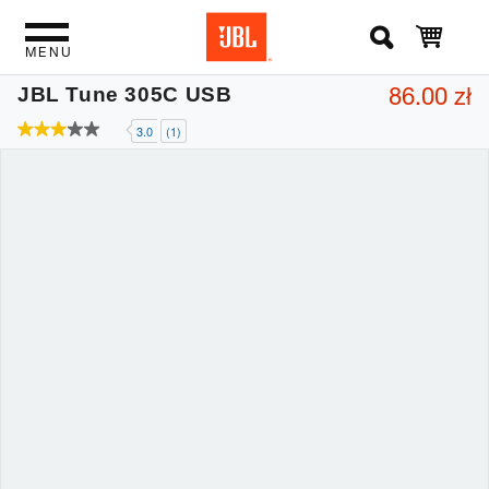
MENU
86.00 zł
JBL Tune 305C USB
3.0
(1)