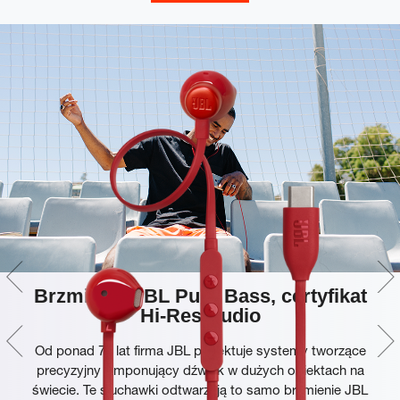
Brzmienie JBL Pure Bass, certyfikat
Hi-Res Audio
Od ponad 75 lat firma JBL projektuje systemy tworzące
precyzyjny i imponujący dźwięk w dużych obiektach na
świecie. Te słuchawki odtwarzają to samo brzmienie JBL