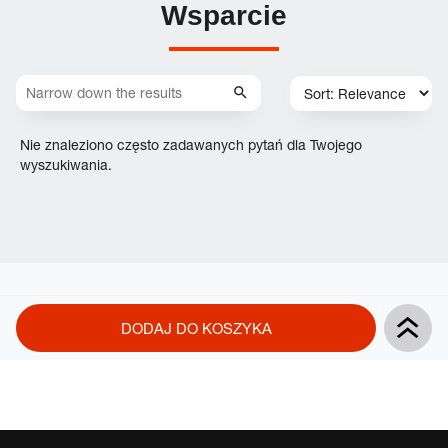
Wsparcie
Nie znaleziono często zadawanych pytań dla Twojego
wyszukiwania.
Product
Add
DODAJ DO KOSZYKA
Actions
to
cart
options