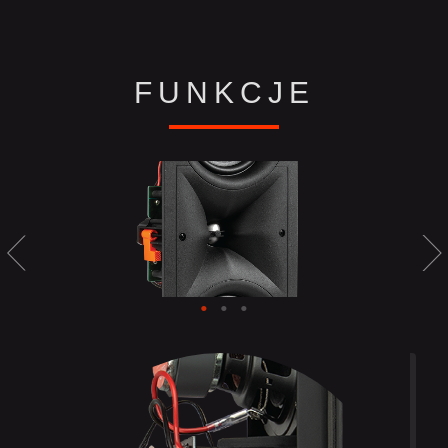
FUNKCJE
1" (25MM) ALUMINUM
DOME WITH HIGH-
DEFINITION IMAGING
(HDI™) WAVEGUIDE