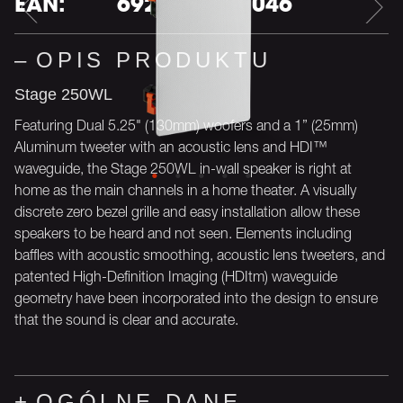
EAN:
6925281951046
OPIS PRODUKTU
Stage 250WL
Featuring Dual 5.25" (130mm) woofers and a 1” (25mm)
Aluminum tweeter with an acoustic lens and HDI™
waveguide, the Stage 250WL in-wall speaker is right at
home as the main channels in a home theater. A visually
discrete zero bezel grille and easy installation allow these
speakers to be heard and not seen. Elements including
baffles with acoustic smoothing, acoustic lens tweeters, and
patented High-Definition Imaging (HDItm) waveguide
geometry have been incorporated into the design to ensure
that the sound is clear and accurate.
OGÓLNE DANE