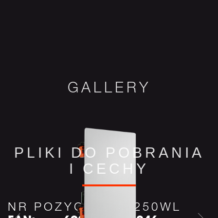
PLIKI DO POBRANIA
I CECHY
NR POZYCJI:
JBL250WL