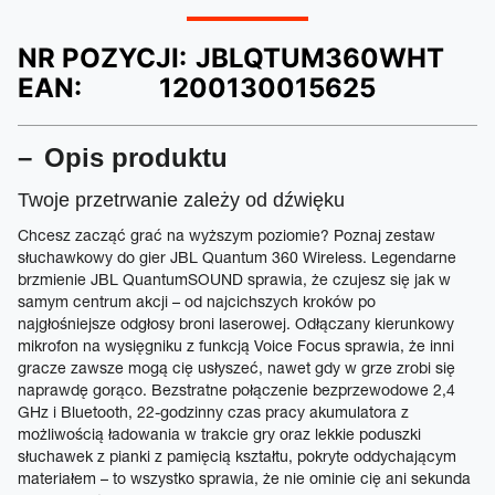
NR POZYCJI:
JBLQTUM360WHT
EAN:
1200130015625
Opis produktu
Twoje przetrwanie zależy od dźwięku
Chcesz zacząć grać na wyższym poziomie? Poznaj zestaw
słuchawkowy do gier JBL Quantum 360 Wireless. Legendarne
brzmienie JBL QuantumSOUND sprawia, że czujesz się jak w
samym centrum akcji – od najcichszych kroków po
najgłośniejsze odgłosy broni laserowej. Odłączany kierunkowy
mikrofon na wysięgniku z funkcją Voice Focus sprawia, że inni
gracze zawsze mogą cię usłyszeć, nawet gdy w grze zrobi się
naprawdę gorąco. Bezstratne połączenie bezprzewodowe 2,4
GHz i Bluetooth, 22-godzinny czas pracy akumulatora z
możliwością ładowania w trakcie gry oraz lekkie poduszki
słuchawek z pianki z pamięcią kształtu, pokryte oddychającym
materiałem – to wszystko sprawia, że nie ominie cię ani sekunda