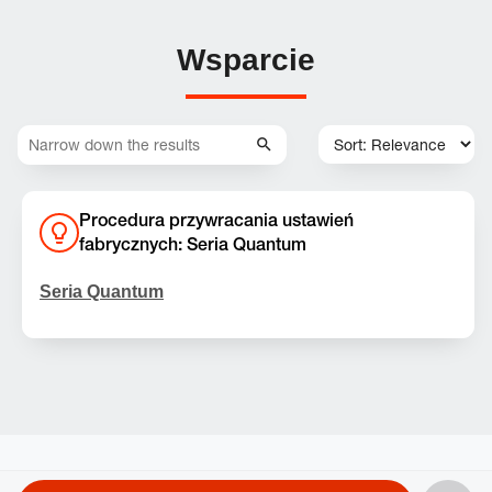
Wsparcie
Procedura przywracania ustawień
fabrycznych: Seria Quantum
Seria Quantum
Uwaga:
Ta czynność spowoduje usunięcie
wszystkich ustawień oraz danych Bluetooth z
urządzenia. Przed ponownym sparowaniem może
być również konieczne usunięcie (zapomnienie)
słuchawek dousznych/słuchawek/mikrofonu z listy
Quantum 250, Quantum 360 Wireless, Quantum
urządzeń Bluetooth. Po wykonaniu tej czynności
360P, Quantum 360X, Quantum 400, Quantum 610,
konieczne będzie ponowne sparowanie i połączenie
Product
Quantum 810, Quantum 910, Quantum 910P,