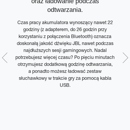
oraz ładowanie podczas
odtwarzania.
Czas pracy akumulatora wynoszący nawet 22
O
we
godziny (z adapterem, do 26 godzin przy
C,
korzystaniu z połączenia Bluetooth) oznacza
3
doskonałą jakość dźwięku JBL nawet podczas
z
najdłuższych sesji gamingowych. Nadal
b
potrzebujesz więcej czasu? Po pięciu minutach
ia
otrzymujesz dodatkową godzinę odtwarzania,
a ponadto możesz ładować zestaw
na
słuchawkowy w trakcie gry za pomocą kabla
i.
USB.
z
S4
lą