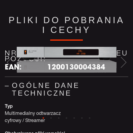
PLIKI DO POBRANIA
I CECHY
NR
JBLMP350WNEU
POZYCJI:
EAN:
1200130004384
OGÓLNE DANE
TECHNICZNE
Typ
Multimedialny odtwarzacz
cyfrowy / Streamer