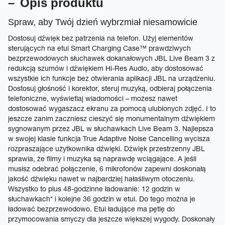
Opis produktu
Spraw, aby Twój dzień wybrzmiał niesamowicie
Dostosuj dźwięk bez patrzenia na telefon. Użyj elementów
sterujących na etui Smart Charging Case™ prawdziwych
bezprzewodowych słuchawek dokanałowych JBL Live Beam 3 z
redukcją szumów i dźwiękiem Hi-Res Audio, aby dostosować
wszystkie ich funkcje bez otwierania aplikacji JBL na urządzeniu.
Dostosuj głośność i korektor, steruj muzyką, odbieraj połączenia
telefoniczne, wyświetlaj wiadomości – możesz nawet
dostosować wygaszacz ekranu za pomocą ulubionych zdjęć. I to
jeszcze zanim zaczniesz cieszyć się monumentalnym dźwiękiem
sygnowanym przez JBL w słuchawkach Live Beam 3. Najlepsza
w swojej klasie funkcja True Adaptive Noise Cancelling wycisza
rozpraszające użytkownika dźwięki. Dźwięk przestrzenny JBL
sprawia, że filmy i muzyka są naprawdę wciągające. A jeśli
musisz odebrać połączenie, 6 mikrofonów zapewni doskonałą
jakość dźwięku nawet w najbardziej hałaśliwym otoczeniu.
Wszystko to plus 48-godzinne ładowanie: 12 godzin w
słuchawkach* i kolejne 36 godzin w etui. Do tego można je
ładować bezprzewodowo. Etui ładujące ma pętlę do
przymocowania smyczy dla jeszcze większej wygody. Doskonały