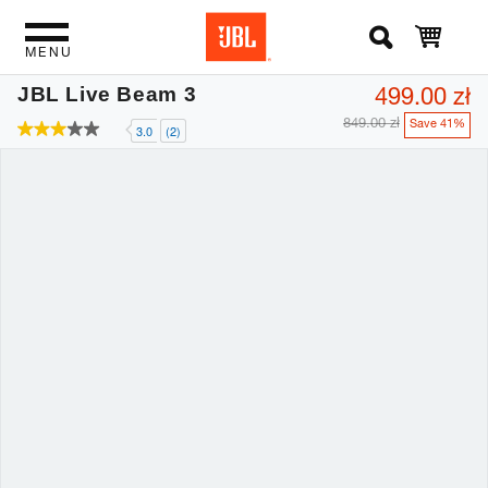
MENU
499.00 zł
JBL Live Beam 3
849.00 zł
Save 41%
3.0
(2)