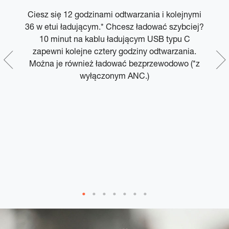
Ciesz się 12 godzinami odtwarzania i kolejnymi
36 w etui ładującym.* Chcesz ładować szybciej?
w
,
10 minut na kablu ładującym USB typu C
bie
zapewni kolejne cztery godziny odtwarzania.
z
e
Można je również ładować bezprzewodowo (*z
wyłączonym ANC.)
i
k