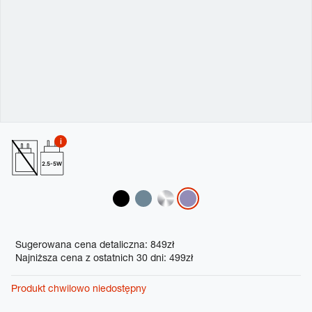
2.5-5W
Variations
Promotions
Sugerowana cena detaliczna: 849zł
Najniższa cena z ostatnich 30 dni: 499zł
Produkt chwilowo niedostępny