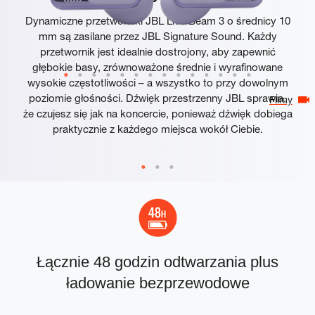
Dynamiczne przetworniki JBL Live Beam 3 o średnicy 10
mm są zasilane przez JBL Signature Sound. Każdy
przetwornik jest idealnie dostrojony, aby zapewnić
głębokie basy, zrównoważone średnie i wyrafinowane
wysokie częstotliwości – a wszystko to przy dowolnym
poziomie głośności. Dźwięk przestrzenny JBL sprawia,
Filmy
że czujesz się jak na koncercie, ponieważ dźwięk dobiega
praktycznie z każdego miejsca wokół Ciebie.
Łącznie 48 godzin odtwarzania plus
ładowanie bezprzewodowe
p