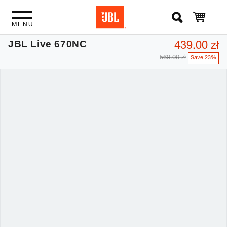
MENU
439.00 zł
JBL Live 670NC
569.00 zł
Save 23%