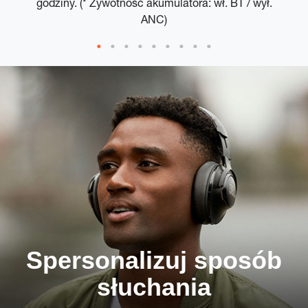
godziny. (* Żywotność akumulatora: wł. BT / wył.
ANC)
Spersonalizuj sposób
słuchania