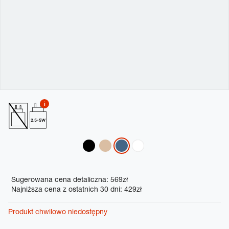
2.5-5W
Variations
Promotions
Sugerowana cena detaliczna: 569zł
Najniższa cena z ostatnich 30 dni: 429zł
Produkt chwilowo niedostępny