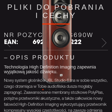
PLIKI DO POBRANIA
I CECHY
NR POZYCJI:
JBLS690W
EAN:
6925281944222
OPIS PRODUKTU
Technologia High Definition Imaging zapewnia
wyjątkową jakość dźwięku.
Nowy system głośników JBL Studio 6 ma w sobie wszystko,
czego drzemiąca w Tobie audiofilska dusza mogłaby
zapragnąć. Zaawansowane membrany stożkowe PolyPlas,
potężne przetworniki akustyczne, a także całkowicie nowy
falowód High-Definition Imaging wykorzystujący przetwornik
kompresyjny wysokiej częstotliwości, na zawsze odmienią