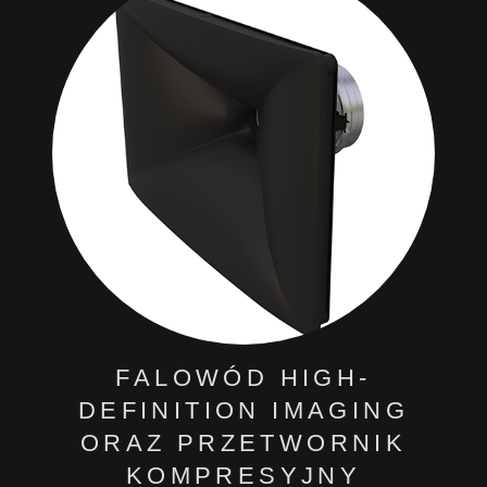
MEMBRANY STOŻKOWE
POLYPLAS NAJWYŻSZEJ
KLASY
Dla tych, którzy lubią, gdy domowe systemy stereo oraz
systemy kina domowego brzmią dokładnie tak, jak na
koncercie lub w sali kinowej.
FALOWÓD HIGH-
DEFINITION IMAGING
ORAZ PRZETWORNIK
KOMPRESYJNY