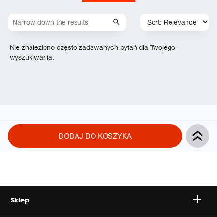
Nie znaleziono często zadawanych pytań dla Twojego
wyszukiwania.
Product
Add
DODAJ DO KOSZYKA
Actions
to
cart
options
Sklep