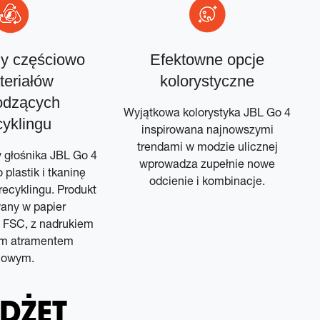
y częściowo
Efektowne opcje
teriałów
kolorystyczne
odzących
Wyjątkowa kolorystyka JBL Go 4
cyklingu
inspirowana najnowszymi
trendami w modzie ulicznej
głośnika JBL Go 4
wprowadza zupełnie nowe
plastik i tkaninę
odcienie i kombinacje.
ecyklingu. Produkt
any w papier
m FSC, z nadrukiem
m atramentem
jowym.
DŻET