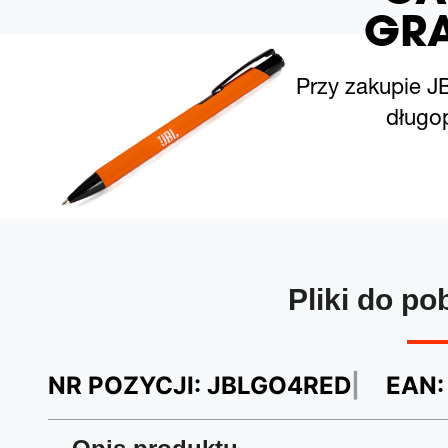
GRA
Przy zakupie J
długop
Pliki do po
NR POZYCJI:
JBLGO4RED
EAN: