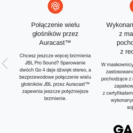
le
Połączenie wielu
Wykonan
głośników przez
z ma
wala
Auracast™
poch
omoc
z re
 z
Chcesz jeszcze więcej brzmienia
JBL Pro Sound? Sparowanie
W maskownicy 
.
dwóch Go 4 daje dźwięk stereo, a
zastosowano 
enie
bezprzewodowe połączenie wielu
pochodzące z r
m
głośników JBL przez Auracast™
zapakow
 też
zapewnia jeszcze potężniejsze
z certyfikate
tor,
brzmienie.
wykonany
dnie
so
GA