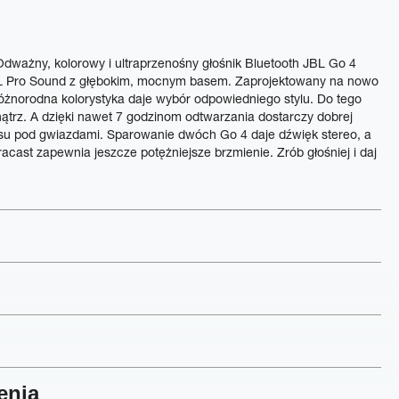
dważny, kolorowy i ultraprzenośny głośnik Bluetooth JBL Go 4
JBL Pro Sound z głębokim, mocnym basem. Zaprojektowany na nowo
óżnorodna kolorystyka daje wybór odpowiedniego stylu. Do tego
nątrz. A dzięki nawet 7 godzinom odtwarzania dostarczy dobrej
su pod gwiazdami. Sparowanie dwóch Go 4 daje dźwięk stereo, a
ast zapewnia jeszcze potężniejsze brzmienie. Zrób głośniej i daj
enia