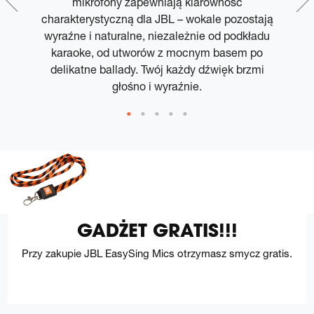
ny
mikrofony zapewniają klarowność
charakterystyczną dla JBL – wokale pozostają
wyraźne i naturalne, niezależnie od podkładu
w
karaoke, od utworów z mocnym basem po
delikatne ballady. Twój każdy dźwięk brzmi
głośno i wyraźnie.
GADŻET GRATIS!!!
Przy zakupie JBL EasySing Mics otrzymasz smycz gratis.