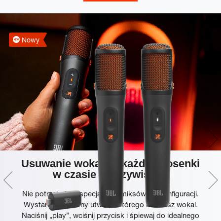
Nowy
Usuwanie wokalu z każdej piosenki
w czasie rzeczywistym
Nie potrzebujesz specjalnych miksów ani konfiguracji.
Wystarczy ulubiony utwór, z którego usuniesz wokal.
Naciśnij „play”, wciśnij przycisk i śpiewaj do idealnego