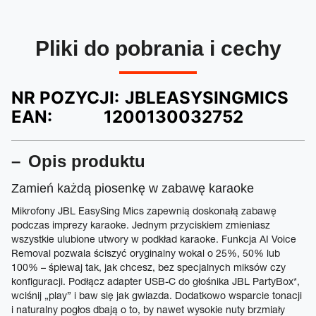
Pliki do pobrania i cechy
NR POZYCJI:
JBLEASYSINGMICS
EAN:
1200130032752
Opis produktu
Zamień każdą piosenkę w zabawę karaoke
Mikrofony JBL EasySing Mics zapewnią doskonałą zabawę
podczas imprezy karaoke. Jednym przyciskiem zmieniasz
wszystkie ulubione utwory w podkład karaoke. Funkcja AI Voice
Removal pozwala ściszyć oryginalny wokal o 25%, 50% lub
100% – śpiewaj tak, jak chcesz, bez specjalnych miksów czy
konfiguracji. Podłącz adapter USB-C do głośnika JBL PartyBox*,
wciśnij „play” i baw się jak gwiazda. Dodatkowo wsparcie tonacji
i naturalny pogłos dbają o to, by nawet wysokie nuty brzmiały