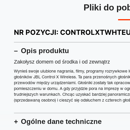
Pliki do po
NR POZYCJI:
CONTROLXTWHTE
Opis produktu
Zakołysz domem od środka i od zewnątrz
Wynieś swoje ulubione nagrania, filmy, programy rozrywkowe l
głośników JBL Control X Wireless. Ta para przenośnych głośn
przewodów między urządzeniami. Głośniki zostały tak oprac
pomieszczeniu w domu. A gdy przyjdzie pora na imprezę w ogro
trudniejszych warunkach. Chcąc uzyskać bardziej panoramiczn
(sprzedawaną osobno) i cieszyć się odsłuchem z czterech gło
Ogólne dane techniczne