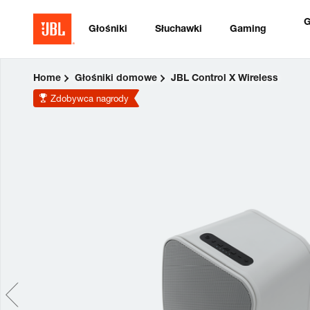
G
Głośniki
Słuchawki
Gaming
Home
Głośniki domowe
JBL Control X Wireless
Zdobywca nagrody