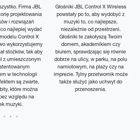
zystko. Firma JBL
Głośniki JBL Control X Wireless
orię projektowania
powstały po to, aby wydobyć z
ków i rozwiązań
muzyki to, co najlepsze,
co najlepiej wydać
niezależnie od przestrzeni.
modelu Control X
Głośniki te zakołyszą Twoim
owo wykorzystujemy
domem, akademikiem czy
ał stożków, tak aby
biurem, sprawdzając się równie
ł z umieszczonym
dobrze na ulicy, w parku, na polu
opatentowanym
namiotowym, na plaży czy na
em w technologii
imprezie. Tylny przetwornik może
fektem są zwarte,
także służyć jako uchwyt do
ity, które można
przenoszenia.
bez względu na
ek muzyki.