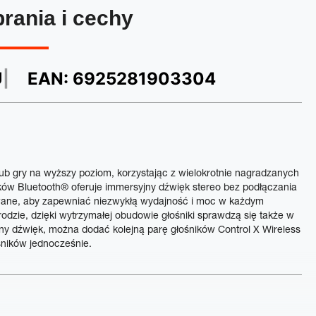
brania i cechy
U
EAN:
6925281903304
ub gry na wyższy poziom, korzystając z wielokrotnie nagradzanych
ików Bluetooth® oferuje immersyjny dźwięk stereo bez podłączania
owane, aby zapewniać niezwykłą wydajność i moc w każdym
dzie, dzięki wytrzymałej obudowie głośniki sprawdzą się także w
y dźwięk, można dodać kolejną parę głośników Control X Wireless
śników jednocześnie.