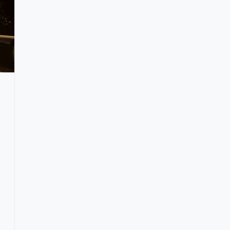
Możliwość dołączenia
Możliwość dołąc
drugiej pary głośników
drugiej pary gło
Koncepcja głośników pozwala
połączyć cztery urządzenia