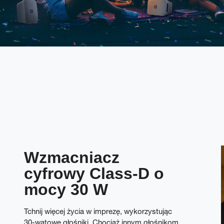
Wzmacniacz
cyfrowy Class-D o
mocy 30 W
Tchnij więcej życia w imprezę, wykorzystując
30-watowe głośniki. Chociaż innym głośnikom