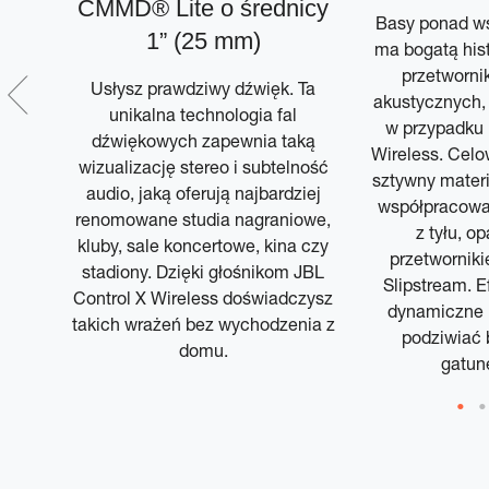
CMMD® Lite o średnicy
Basy ponad ws
1” (25 mm)
ma bogatą hist
przetworni
Usłysz prawdziwy dźwięk. Ta
akustycznych, 
unikalna technologia fal
w przypadku 
dźwiękowych zapewnia taką
Wireless. Cel
wizualizację stereo i subtelność
sztywny materi
audio, jaką oferują najbardziej
współpracowa
renomowane studia nagraniowe,
z tyłu, 
kluby, sale koncertowe, kina czy
przetworniki
stadiony. Dzięki głośnikom JBL
Slipstream. E
Control X Wireless doświadczysz
dynamiczne b
takich wrażeń bez wychodzenia z
podziwiać 
domu.
gatun