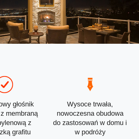
owy głośnik
Wysoce trwała,
 z membraną
nowoczesna obudowa
pylenową z
do zastosowań w domu i
ką grafitu
w podróży