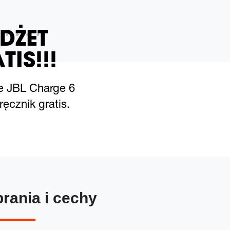
DŻET
TIS!!!
e JBL Charge 6
ęcznik gratis.
brania i cechy