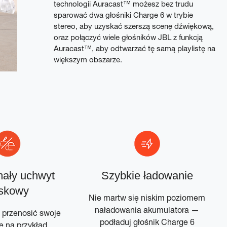
technologii Auracast™ możesz bez trudu
sparować dwa głośniki Charge 6 w trybie
stereo, aby uzyskać szerszą scenę dźwiękową,
oraz połączyć wiele głośników JBL z funkcją
Auracast™, aby odtwarzać tę samą playlistę na
większym obszarze.
ały uchwyt
Szybkie ładowanie
skowy
Nie martw się niskim poziomem
naładowania akumulatora —
 przenosić swoje
podładuj głośnik Charge 6
e na przykład