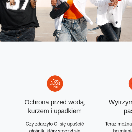
Ochrona przed wodą,
Wytrzym
kurzem i upadkiem
pa
ru
Czy zdarzyło Ci się upuścić
Teraz można
C
głośnik, który stoczył się
brzmieni