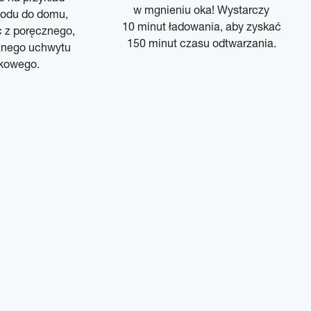
w mgnieniu oka! Wystarczy
odu do domu,
10 minut ładowania, aby zyskać
c z poręcznego,
150 minut czasu odtwarzania.
nego uchwytu
kowego.