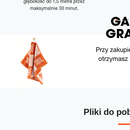
głębokość do 1,5 metra przez
maksymalnie 30 minut.
GA
GRA
Przy zakupi
otrzymasz r
Pliki do po