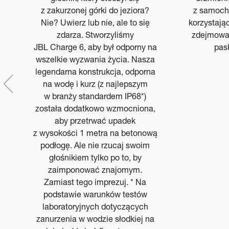
z zakurzonej górki do jeziora?
z samoch
BL
Nie? Uwierz lub nie, ale to się
korzystają
zdarza. Stworzyliśmy
zdejmowa
ninę
JBL Charge 6, aby był odporny na
pas
odukt
wszelkie wyzwania życia. Nasza
legendarna konstrukcja, odporna
kiem
na wodę i kurz (z najlepszym
w branży standardem IP68*)
została dodatkowo wzmocniona,
aby przetrwać upadek
z wysokości 1 metra na betonową
podłogę. Ale nie rzucaj swoim
głośnikiem tylko po to, by
zaimponować znajomym.
Zamiast tego imprezuj. * Na
podstawie warunków testów
laboratoryjnych dotyczących
zanurzenia w wodzie słodkiej na