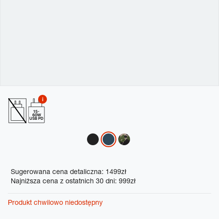
15-
60W
USB PD
Variations
Promotions
Sugerowana cena detaliczna: 1499zł
Najniższa cena z ostatnich 30 dni: 999zł
Produkt chwilowo niedostępny