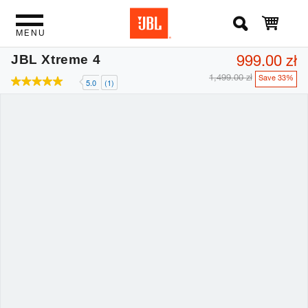
MENU
999.00 zł
JBL Xtreme 4
1,499.00 zł
Save 33%
5.0
(1)