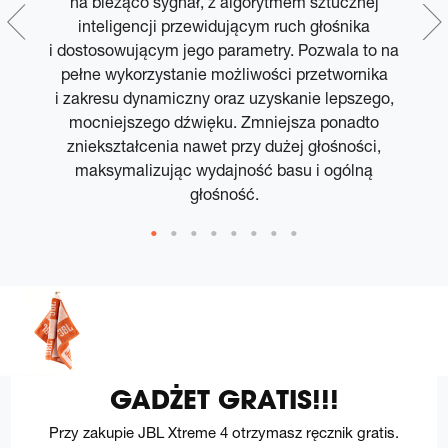
na bieżąco sygnał, z algorytmem sztucznej
p
m
inteligencji przewidującym ruch głośnika
i dostosowującym jego parametry. Pozwala to na
pełne wykorzystanie możliwości przetwornika
i zakresu dynamiczny oraz uzyskanie lepszego,
mocniejszego dźwięku. Zmniejsza ponadto
zniekształcenia nawet przy dużej głośności,
maksymalizując wydajność basu i ogólną
głośność.
GADŻET GRATIS!!!
Przy zakupie JBL Xtreme 4 otrzymasz ręcznik gratis.