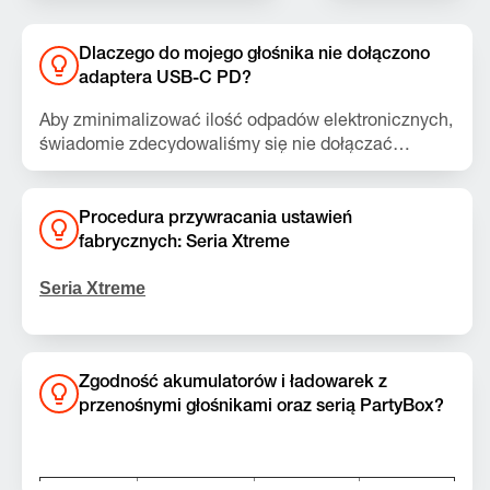
Dlaczego do mojego głośnika nie dołączono
adaptera USB-C PD?
Aby zminimalizować ilość odpadów elektronicznych,
świadomie zdecydowaliśmy się nie dołączać
adaptera USB-C PD do opakowania głośnika.
Dedykowany adapter JBL USB-C PD 15–60 W
można kupić na stronie jbl.com lub w innych
Procedura przywracania ustawień
sklepach detalicznych. Wystarczy podłączyć
fabrycznych: Seria Xtreme
adapter USB-C PD do głośnika i cieszyć się
gwarantowaną funkcjonalnością deklarowaną przez
Seria Xtreme
JBL.
Uwaga:
Ta czynność spowoduje usunięcie
wszystkich ustawień oraz danych Bluetooth z
urządzenia. Po wykonaniu tej czynności konieczne
Zgodność akumulatorów i ładowarek z
będzie ponowne sparowanie i połączenie z innymi
przenośnymi głośnikami oraz serią PartyBox?
urządzeniami.
Xtreme, Xtreme 2, Xtreme 3, Xtreme 4, Xtreme
5
Akumulator
200
400
600