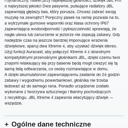
i dynamiczny, nawet przy największej głośności, dźwięk JBL Pro
o najwyższej jakości Dwa pasywne, pulsujące radiatory JBL
zapewniają głębszy bas, który porusza. Chcesz zabrać swoją
muzykę na zewnątrz? Poręczny pasek na ramię pozwala na to,
a wytrzymałe gumowe wsporniki oraz klasa ochrony IP67
zapewniająca wodoodporność i pyłoszczelność sprawiają, że
nagła ulewa lub zanurzenie w jeziorze nie zepsują zabawy. Gdy
nadejdzie czas na jeszcze bardziej imponujące wrażenia
dźwiękowe, sparuj dwa Xtreme 4, aby uzyskać dźwięk stereo.
Użyj funkcji Auracast, aby połączyć Xtreme 4 z dowolnymi
kompatybilnymi przenośnymi głośnikami JBL, dzięki czemu twoi
znajomi relaksujący się przy basenie będą mogli cieszyć się tą
samą listą odtwarzania, co osoby rozmawiające w domu.
A dzięki akumulatorowi zapewniającemu zasilanie do 24 godzin
zabawy i wygodnemu powerbankowi, głośnika nie trzeba
ładować aż do samego rana. Ponadto urządzenie zostało
wykonane z tworzywa sztucznego i tkaniny pochodzących
z recyklingu. JBL Xtreme 4 zapewnia ekscytujący dźwięk —
wszędzie.
Ogólne dane techniczne