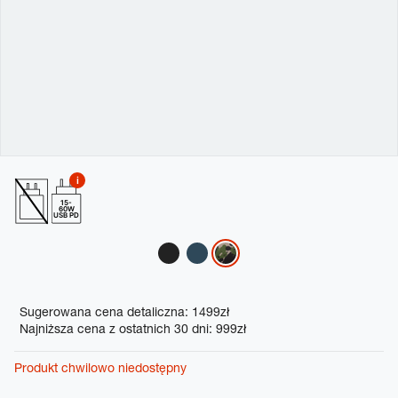
15-
60W
USB PD
Variations
Promotions
Sugerowana cena detaliczna: 1499zł
Najniższa cena z ostatnich 30 dni: 999zł
Produkt chwilowo niedostępny