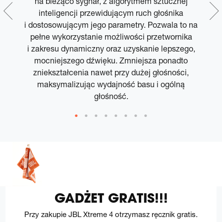
na bieżąco sygnał, z algorytmem sztucznej
p
m
inteligencji przewidującym ruch głośnika
i dostosowującym jego parametry. Pozwala to na
pełne wykorzystanie możliwości przetwornika
i zakresu dynamiczny oraz uzyskanie lepszego,
mocniejszego dźwięku. Zmniejsza ponadto
zniekształcenia nawet przy dużej głośności,
maksymalizując wydajność basu i ogólną
głośność.
GADŻET GRATIS!!!
Przy zakupie JBL Xtreme 4 otrzymasz ręcznik gratis.