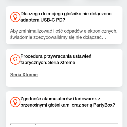
Dlaczego do mojego głośnika nie dołączono
adaptera USB-C PD?
Aby zminimalizować ilość odpadów elektronicznych,
świadomie zdecydowaliśmy się nie dołączać
adaptera USB-C PD do opakowania głośnika.
Dedykowany adapter JBL USB-C PD 15–60 W
można kupić na stronie jbl.com lub w innych
Procedura przywracania ustawień
sklepach detalicznych. Wystarczy podłączyć
fabrycznych: Seria Xtreme
adapter USB-C PD do głośnika i cieszyć się
gwarantowaną funkcjonalnością deklarowaną przez
Seria Xtreme
JBL.
Uwaga:
Ta czynność spowoduje usunięcie
wszystkich ustawień oraz danych Bluetooth z
urządzenia. Po wykonaniu tej czynności konieczne
Zgodność akumulatorów i ładowarek z
będzie ponowne sparowanie i połączenie z innymi
przenośnymi głośnikami oraz serią PartyBox?
urządzeniami.
Xtreme, Xtreme 2, Xtreme 3, Xtreme 4, Xtreme
5
Akumulator
200
400
600