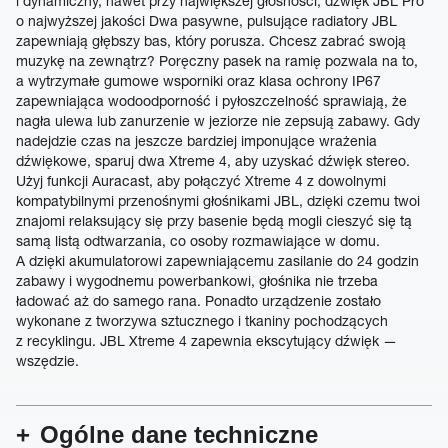
i dynamiczny, nawet przy największej głośności, dźwięk JBL Pro
o najwyższej jakości Dwa pasywne, pulsujące radiatory JBL
zapewniają głębszy bas, który porusza. Chcesz zabrać swoją
muzykę na zewnątrz? Poręczny pasek na ramię pozwala na to,
a wytrzymałe gumowe wsporniki oraz klasa ochrony IP67
zapewniająca wodoodporność i pyłoszczelność sprawiają, że
nagła ulewa lub zanurzenie w jeziorze nie zepsują zabawy. Gdy
nadejdzie czas na jeszcze bardziej imponujące wrażenia
dźwiękowe, sparuj dwa Xtreme 4, aby uzyskać dźwięk stereo.
Użyj funkcji Auracast, aby połączyć Xtreme 4 z dowolnymi
kompatybilnymi przenośnymi głośnikami JBL, dzięki czemu twoi
znajomi relaksujący się przy basenie będą mogli cieszyć się tą
samą listą odtwarzania, co osoby rozmawiające w domu.
A dzięki akumulatorowi zapewniającemu zasilanie do 24 godzin
zabawy i wygodnemu powerbankowi, głośnika nie trzeba
ładować aż do samego rana. Ponadto urządzenie zostało
wykonane z tworzywa sztucznego i tkaniny pochodzących
z recyklingu. JBL Xtreme 4 zapewnia ekscytujący dźwięk —
wszędzie.
Ogólne dane techniczne