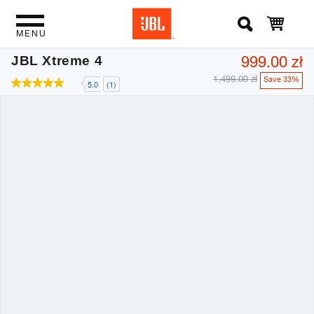
MENU
999.00 zł
JBL Xtreme 4
1,499.00 zł
Save 33%
5.0
(1)