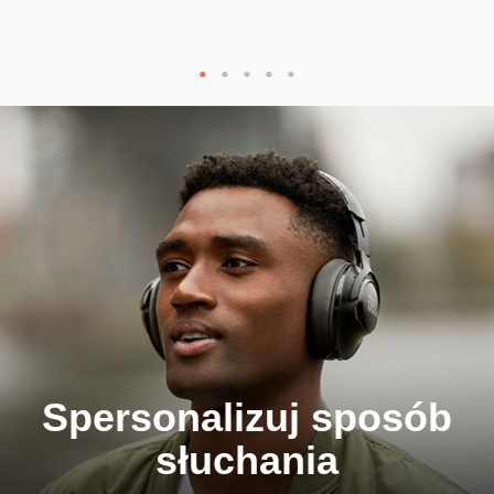
j
Spersonalizuj sposób
słuchania