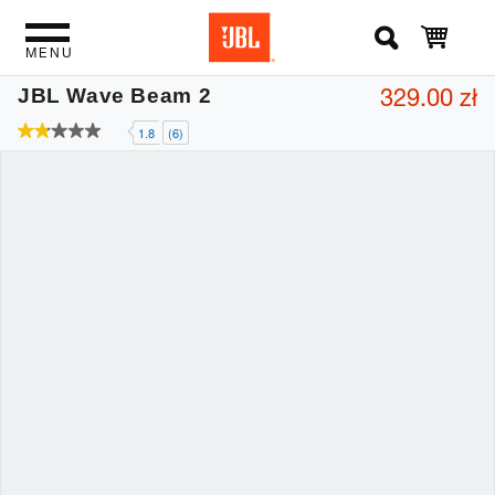
MENU
329.00 zł
JBL Wave Beam 2
1.8
(6)