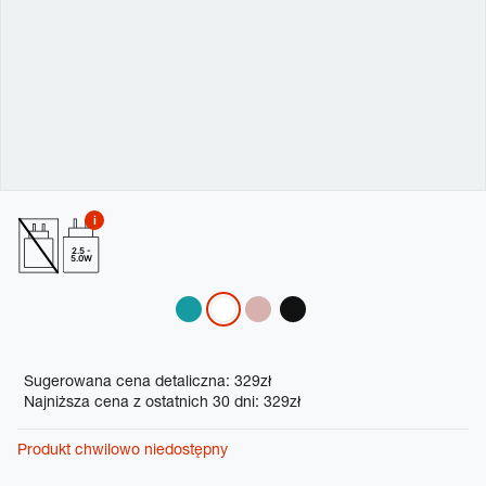
2.5 -
5.0W
Variations
Promotions
Sugerowana cena detaliczna: 329zł
Najniższa cena z ostatnich 30 dni: 329zł
Produkt chwilowo niedostępny