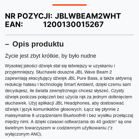
NR POZYCJI:
JBLWBEAM2WHT
EAN:
1200130015267
Opis produktu
Życie jest zbyt krótkie, by było nudne
Wysokiej jakości dźwięk stał się łatwiejszy w uzyskaniu i
przyjemniejszy. Słuchawki douszne JBL Wave Beam 2
zapewniają ekscytujący dźwięk JBL Pure Bass, a także aktywną
redukcję hałasu i technologię Smart Ambient, dzięki czemu sam
decydujesz, ile świata zewnętrznego chcesz słyszeć. Czysty
dźwięk podczas połączeń bez użycia rąk za jednym dotknięciem
słuchawek. Użyj aplikacji JBL Headphones, aby dostosować
dźwięk i język komunikatów głosowych. Łącz się płynnie z
maksymalnie 8 urządzeniami Bluetooth® i bez wysiłku przełączaj
między nimi. A dzięki czasowi odtwarzania do 40 godzin* są one
świetnym towarzyszem w codziennym użytkowaniu (*z
wyłączonym ANC).