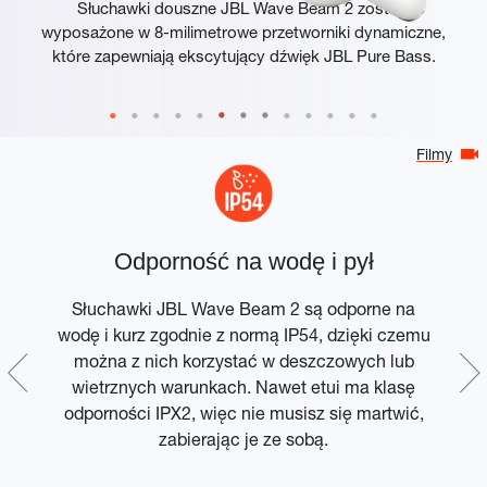
Słuchawki douszne JBL Wave Beam 2 zostały
wyposażone w 8-milimetrowe przetworniki dynamiczne,
które zapewniają ekscytujący dźwięk JBL Pure Bass.
Filmy
Odporność na wodę i pył
Słuchawki JBL Wave Beam 2 są odporne na
wodę i kurz zgodnie z normą IP54, dzięki czemu
w
 w
można z nich korzystać w deszczowych lub
my
wietrznych warunkach. Nawet etui ma klasę
t
odporności IPX2, więc nie musisz się martwić,
 i
zabierając je ze sobą.
a