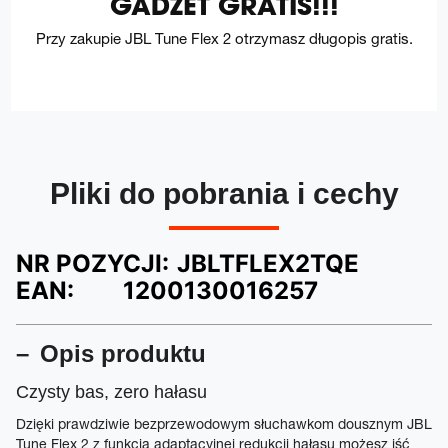
GADŻET GRATIS!!!
Przy zakupie JBL Tune Flex 2 otrzymasz długopis gratis.
Pliki do pobrania i cechy
NR POZYCJI:
JBLTFLEX2TQE
EAN:
1200130016257
Opis produktu
Czysty bas, zero hałasu
Dzięki prawdziwie bezprzewodowym słuchawkom dousznym JBL
Tune Flex 2 z funkcją adaptacyjnej redukcji hałasu możesz iść