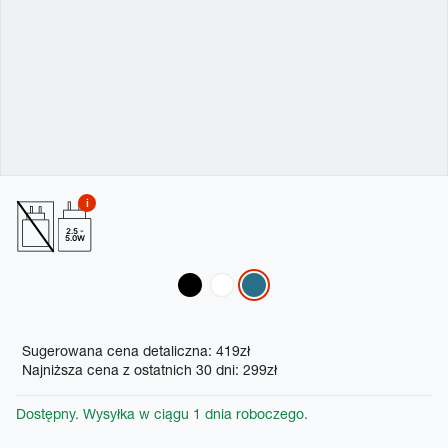
2.5 -
5.0W
Variations
Promotions
Sugerowana cena detaliczna: 419zł
Najniższa cena z ostatnich 30 dni: 299zł
Dostępny. Wysyłka w ciągu 1 dnia roboczego.