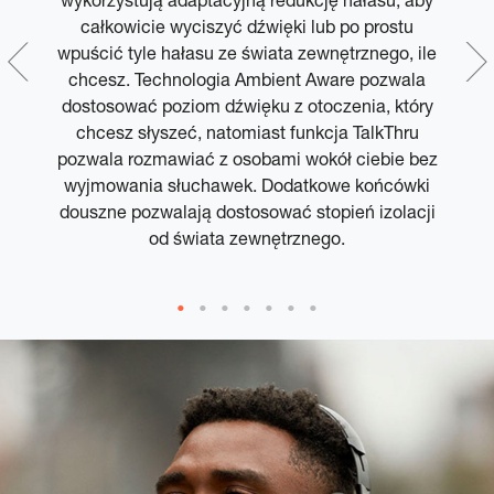
całkowicie wyciszyć dźwięki lub po prostu
wpuścić tyle hałasu ze świata zewnętrznego, ile
kt
z
chcesz. Technologia Ambient Aware pozwala
,
dostosować poziom dźwięku z otoczenia, który
chcesz słyszeć, natomiast funkcja TalkThru
ić
pozwala rozmawiać z osobami wokół ciebie bez
wyjmowania słuchawek. Dodatkowe końcówki
ie
douszne pozwalają dostosować stopień izolacji
j
od świata zewnętrznego.