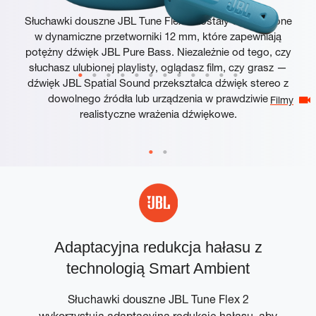
Słuchawki douszne JBL Tune Flex 2 zostały wyposażone
w dynamiczne przetworniki 12 mm, które zapewniają
potężny dźwięk JBL Pure Bass. Niezależnie od tego, czy
słuchasz ulubionej playlisty, oglądasz film, czy grasz —
dźwięk JBL Spatial Sound przekształca dźwięk stereo z
dowolnego źródła lub urządzenia w prawdziwie
Filmy
realistyczne wrażenia dźwiękowe.
Adaptacyjna redukcja hałasu z
technologią Smart Ambient
a.
Słuchawki douszne JBL Tune Flex 2
,
wykorzystują adaptacyjną redukcję hałasu, aby