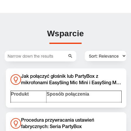
Wsparcie
Jak połączyć głośnik lub PartyBox z
mikrofonami EasySing Mic Mini i EasySing Mic
Mini Duo?
Produkt
Sposób połączenia
1. Przytrzymaj przycisk „Play” na
głośniku Grip i podłącz klucz
sprzętowy do portu USB-C.
Procedura przywracania ustawień
fabrycznych: Seria PartyBox
2. Sygnał dźwiękowy potwierdzi