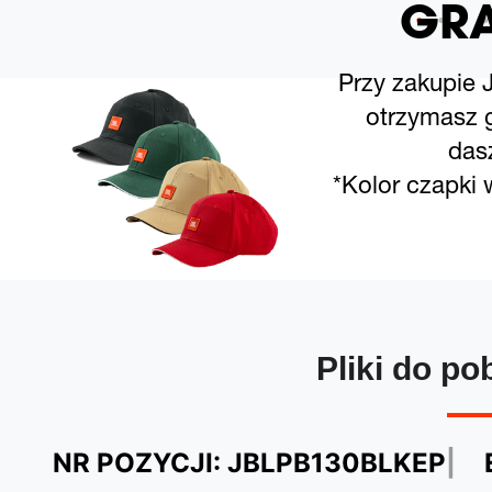
GRA
Przy zakupie 
otrzymasz g
das
*Kolor czapki
Pliki do po
NR POZYCJI:
JBLPB130BLKEP