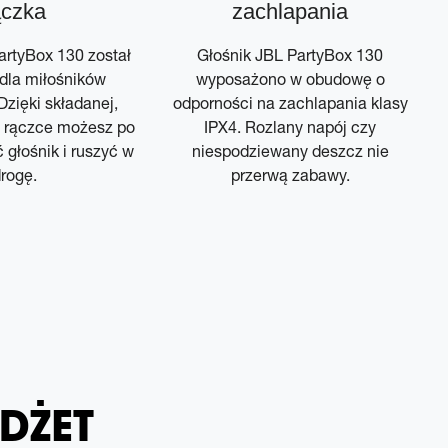
ączka
zachlapania
artyBox 130 został
Głośnik JBL PartyBox 130
dla miłośników
wyposażono w obudowę o
Dzięki składanej,
odporności na zachlapania klasy
 rączce możesz po
IPX4. Rozlany napój czy
 głośnik i ruszyć w
niespodziewany deszcz nie
rogę.
przerwą zabawy.
DŻET