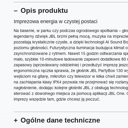
Opis produktu
Imprezowa energia w czystej postaci
Na basenie, w parku czy podczas ogrodowego spotkania – gło
legendarny dźwięk JBL brzmi pełną mocą, muzyka na imprezie
pozostają krystalicznie czyste, a dzięki technologii AI Sound B
poziomu głośności. Futurystyczna iluminacja budująca klimat o
zsynchronizowane z rytmem. Nawet 15 godzin odtwarzania spraw
mało, szybkie 10-minutowe ładowanie zapewni dodatkowe 80 
zapasowy (sprzedawany oddzielnie) i przedłużyć imprezę jesz
ergonomiczna rączka sprawia, że głośnik JBL PartyBox 130 wy
wejściom na gitarę, mikrofon czy telewizor w kilka chwil zami
na zachlapania klasy IPX4 pozwala nie przejmować się rozl
nagłośnienie, dodając kolejne głośniki JBL z obsługą technolo
sterować z dowolnego miejsca za pomocą aplikacji JBL One. G
imprezy wszędzie tam, gdzie chcesz ją poczuć.
Ogólne dane techniczne