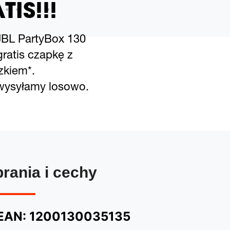
TIS!!!
JBL PartyBox 130
ratis czapkę z
zkiem*.
 wysyłamy losowo.
brania i cechy
EAN:
1200130035135