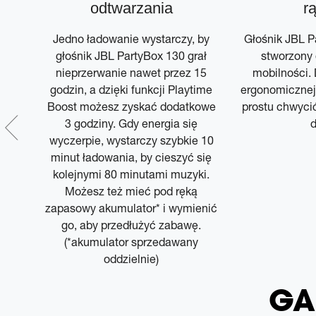
odtwarzania
r
Jedno ładowanie wystarczy, by
Głośnik JBL P
głośnik JBL PartyBox 130 grał
stworzony 
nieprzerwanie nawet przez 15
mobilności. 
e z
godzin, a dzięki funkcji Playtime
ergonomicznej
Mic,
Boost możesz zyskać dodatkowe
prostu chwycić
u do
3 godziny. Gdy energia się
d
ć i
wyczerpie, wystarczy szybkie 10
j
minut ładowania, by cieszyć się
h
kolejnymi 80 minutami muzyki.
, by
Możesz też mieć pod ręką
e
zapasowy akumulator* i wymienić
.
go, aby przedłużyć zabawę.
(*akumulator sprzedawany
oddzielnie)
GA