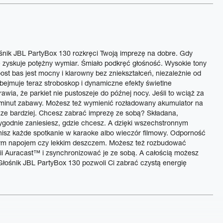
śnik JBL PartyBox 130 rozkręci Twoją imprezę na dobre. Gdy
 zyskuje potężny wymiar. Śmiało podkręć głośność. Wysokie tony
oost bas jest mocny i klarowny bez zniekształceń, niezależnie od
bejmuje teraz stroboskop i dynamiczne efekty świetlne
ia, że parkiet nie pustoszeje do późnej nocy. Jeśli to wciąż za
minut zabawy. Możesz też wymienić rozładowany akumulator na
cze bardziej. Chcesz zabrać imprezę ze sobą? Składana,
godnie zaniesiesz, gdzie chcesz. A dzięki wszechstronnym
enisz każde spotkanie w karaoke albo wieczór filmowy. Odporność
anym napojem czy lekkim deszczem. Możesz też rozbudować
gii Auracast™ i zsynchronizować je ze sobą. A całością możesz
łośnik JBL PartyBox 130 pozwoli Ci zabrać czystą energię