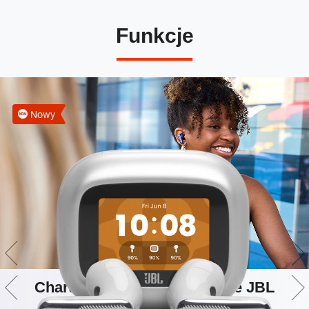
Funkcje
Nowy
Charakterystyczne brzmienie JBL
Sound w jakości Hi-Res