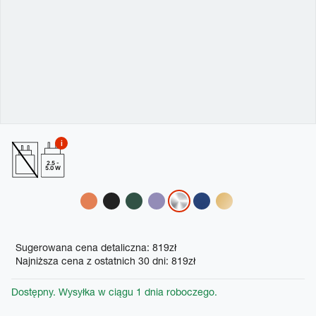
2.5 -
5.0 W
Variations
Promotions
Sugerowana cena detaliczna: 819zł
Najniższa cena z ostatnich 30 dni: 819zł
Dostępny. Wysyłka w ciągu 1 dnia roboczego.