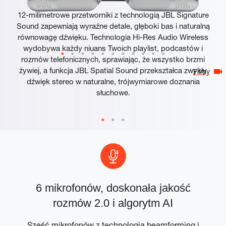
12-milimetrowe przetworniki z technologią JBL Signature
Sound zapewniają wyraźne detale, głęboki bas i naturalną
równowagę dźwięku. Technologia Hi-Res Audio Wireless
wydobywa każdy niuans Twoich playlist, podcastów i
rozmów telefonicznych, sprawiając, że wszystko brzmi
żywiej, a funkcja JBL Spatial Sound przekształca zwykły
Filmy
dźwięk stereo w naturalne, trójwymiarowe doznania
słuchowe.
6 mikrofonów, doskonała jakość
rozmów 2.0 i algorytm AI
i
Sześć mikrofonów z technologią beamforming i