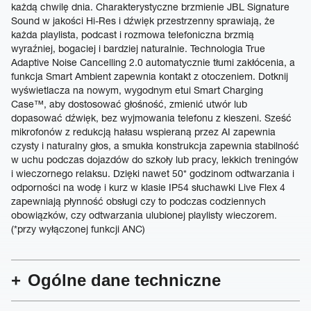
każdą chwilę dnia. Charakterystyczne brzmienie JBL Signature
Sound w jakości Hi-Res i dźwięk przestrzenny sprawiają, że
każda playlista, podcast i rozmowa telefoniczna brzmią
wyraźniej, bogaciej i bardziej naturalnie. Technologia True
Adaptive Noise Cancelling 2.0 automatycznie tłumi zakłócenia, a
funkcja Smart Ambient zapewnia kontakt z otoczeniem. Dotknij
wyświetlacza na nowym, wygodnym etui Smart Charging
Case™, aby dostosować głośność, zmienić utwór lub
dopasować dźwięk, bez wyjmowania telefonu z kieszeni. Sześć
mikrofonów z redukcją hałasu wspieraną przez AI zapewnia
czysty i naturalny głos, a smukła konstrukcja zapewnia stabilność
w uchu podczas dojazdów do szkoły lub pracy, lekkich treningów
i wieczornego relaksu. Dzięki nawet 50* godzinom odtwarzania i
odporności na wodę i kurz w klasie IP54 słuchawki Live Flex 4
zapewniają płynność obsługi czy to podczas codziennych
obowiązków, czy odtwarzania ulubionej playlisty wieczorem.
(*przy wyłączonej funkcji ANC)
Ogólne dane techniczne