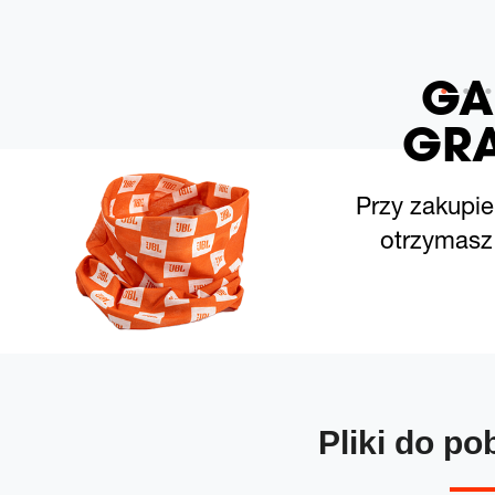
GA
GRA
Przy zakupie
otrzymasz 
Pliki do po