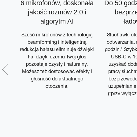
6 mikrofonów, doskonała
Do 50 godz
 i
jakość rozmów 2.0 i
bezpr
algorytm AI
ład
sz
Sześć mikrofonów z technologią
Słuchawki ofe
e i
beamforming i inteligentną
odtwarzania, a
dzy
redukcją hałasu eliminuje dźwięki
godzin.* Szybk
tła, dzięki czemu Twój głos
USB-C w 10
pozostaje czysty i naturalny.
uzyskać dod
Możesz też dostosować efekty i
pracy słucha
głośność do aktualnego
bezprzewodo
otoczenia.
uzupełnianie 
(*przy wyłącz