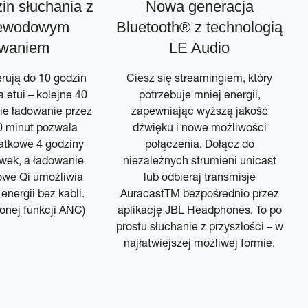
in słuchania z
Nowa generacja
zewodowym
Bluetooth® z technologią
owaniem
LE Audio
rują do 10 godzin
Ciesz się streamingiem, który
 etui – kolejne 40
potrzebuje mniej energii,
ie ładowanie przez
zapewniając wyższą jakość
 minut pozwala
dźwięku i nowe możliwości
atkowe 4 godziny
połączenia. Dołącz do
wek, a ładowanie
niezależnych strumieni unicast
we Qi umożliwia
lub odbieraj transmisje
energii bez kabli.
AuracastTM bezpośrednio przez
onej funkcji ANC)
aplikację JBL Headphones. To po
prostu słuchanie z przyszłości – w
najłatwiejszej możliwej formie.