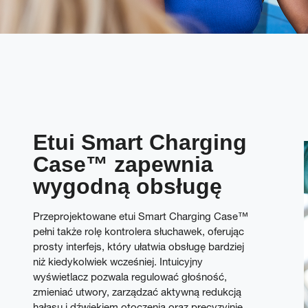
Etui Smart Charging
Case™ zapewnia
wygodną obsługę
Przeprojektowane etui Smart Charging Case™
pełni także rolę kontrolera słuchawek, oferując
prosty interfejs, który ułatwia obsługę bardziej
niż kiedykolwiek wcześniej. Intuicyjny
wyświetlacz pozwala regulować głośność,
zmieniać utwory, zarządzać aktywną redukcją
hałasu i dźwiękiem otoczenia oraz precyzyjnie