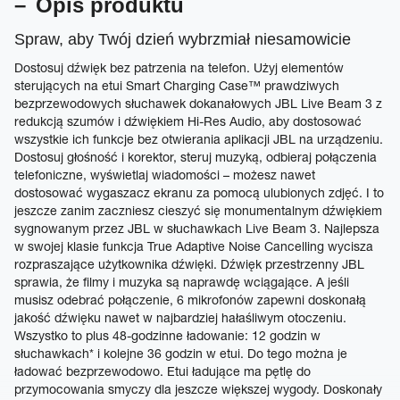
Opis produktu
Spraw, aby Twój dzień wybrzmiał niesamowicie
Dostosuj dźwięk bez patrzenia na telefon. Użyj elementów
sterujących na etui Smart Charging Case™ prawdziwych
bezprzewodowych słuchawek dokanałowych JBL Live Beam 3 z
redukcją szumów i dźwiękiem Hi-Res Audio, aby dostosować
wszystkie ich funkcje bez otwierania aplikacji JBL na urządzeniu.
Dostosuj głośność i korektor, steruj muzyką, odbieraj połączenia
telefoniczne, wyświetlaj wiadomości – możesz nawet
dostosować wygaszacz ekranu za pomocą ulubionych zdjęć. I to
jeszcze zanim zaczniesz cieszyć się monumentalnym dźwiękiem
sygnowanym przez JBL w słuchawkach Live Beam 3. Najlepsza
w swojej klasie funkcja True Adaptive Noise Cancelling wycisza
rozpraszające użytkownika dźwięki. Dźwięk przestrzenny JBL
sprawia, że filmy i muzyka są naprawdę wciągające. A jeśli
musisz odebrać połączenie, 6 mikrofonów zapewni doskonałą
jakość dźwięku nawet w najbardziej hałaśliwym otoczeniu.
Wszystko to plus 48-godzinne ładowanie: 12 godzin w
słuchawkach* i kolejne 36 godzin w etui. Do tego można je
ładować bezprzewodowo. Etui ładujące ma pętlę do
przymocowania smyczy dla jeszcze większej wygody. Doskonały