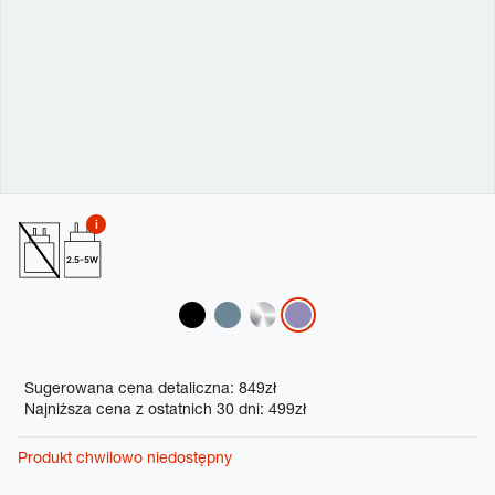
2.5-5W
Variations
Promotions
Sugerowana cena detaliczna: 849zł
Najniższa cena z ostatnich 30 dni: 499zł
Produkt chwilowo niedostępny