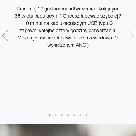
Ciesz się 12 godzinami odtwarzania i kolejnymi
36 w etui ładującym.* Chcesz ładować szybciej?
w
,
10 minut na kablu ładującym USB typu C
bie
zapewni kolejne cztery godziny odtwarzania.
z
e
Można je również ładować bezprzewodowo (*z
wyłączonym ANC.)
i
k