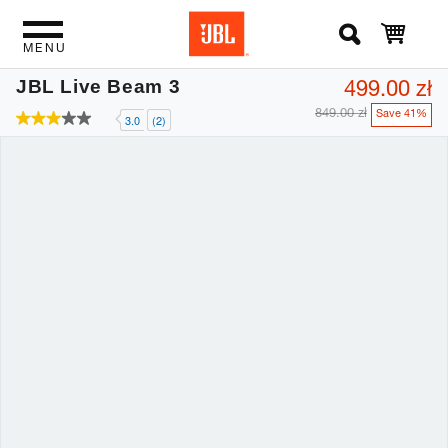
MENU
499.00 zł
JBL Live Beam 3
849.00 zł
Save 41%
3.0
(2)