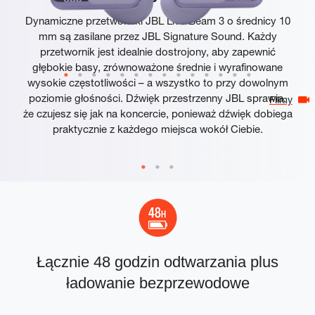
Dynamiczne przetworniki JBL Live Beam 3 o średnicy 10
mm są zasilane przez JBL Signature Sound. Każdy
przetwornik jest idealnie dostrojony, aby zapewnić
głębokie basy, zrównoważone średnie i wyrafinowane
wysokie częstotliwości – a wszystko to przy dowolnym
poziomie głośności. Dźwięk przestrzenny JBL sprawia,
Filmy
że czujesz się jak na koncercie, ponieważ dźwięk dobiega
praktycznie z każdego miejsca wokół Ciebie.
Łącznie 48 godzin odtwarzania plus
ładowanie bezprzewodowe
p