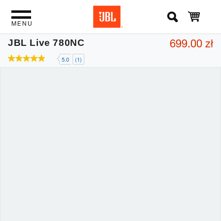
MENU
699.00 zł
JBL Live 780NC
5.0
(1)