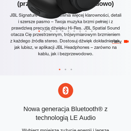
(przewodowo i bezprzewodowo)
JBL Signature Sound zapewnia więcej klarowności, detali
i szersze pasmo – Twoja muzyka brzmi pełniej i z
prawdziwą precyzją dźwięku Hi-Res. JBL Spatial Sound
otacza Cię przestrzennym, trójwymiarowym brzmieniem
z każdego źródła stereo. Dostosuj dźwięk dokładnie tak,
Filmy
jak lubisz, w aplikacji JBL Headphones – zarówno na
kablu, jak i bezprzewodowo.
x
Nowa generacja Bluetooth® z
technologią LE Audio
 i
Wybierz mniejsze zużycie energii i lepsze