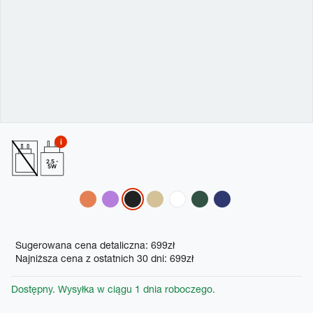
2.5 -
5W
Variations
Promotions
Sugerowana cena detaliczna: 699zł
Najniższa cena z ostatnich 30 dni: 699zł
Dostępny. Wysyłka w ciągu 1 dnia roboczego.