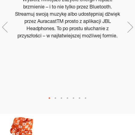
brzmienie – i to nie tylko przez Bluetooth.
m
i
Streamuj swoją muzykę albo udostępniaj dźwięk
z
przez AuracastTM prosto z aplikacji JBL
ie
Headphones. To po prostu słuchanie z
ń.
przyszłości – w najłatwiejszej możliwej formie.
w
.