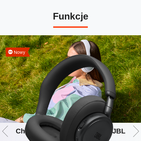
Funkcje
Nowy
Charakterystyczne brzmienie JBL
Sound w jakości Hi-Res