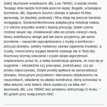
Załóż słuchawki wokółuszne JBL Live 780NC, a każda chwila
Twojego dnia będzie brzmiała jeszcze lepiej. Bogate, urzekające
brzmienie JBL Signature Sound i dźwięk w jakości Hi-Res
sprawiają, że playlisty, podcasty i filmy stają się jeszcze bardziej
wciągające. Sześciomikrofonowa adaptacyjna redukcja hałasu
2.0 odcina wszystko wokół z lepszą precyzją, dzięki czemu
możesz skupić się, zrelaksować albo po prostu cieszyć ciszą.
Nowy wokółuszny design jest tak samo przyjemny, jak samo
brzmienie – nauszniki zaprojektowano z myślą o komforcie i
precyzji dźwięku, solidny metalowy zawias zapewnia trwałość, a
czysty, nowoczesny wygląd idealnie wpasuje się w Twój styl.
Rozmowy brzmią naturalnie i czysto dzięki algorytmowi
wspieranemu przez AI, a lekka konstrukcja sprawia, że nosi się je
wygodnie – niezależnie czy pracujesz, podróżujesz, czy po
prostu odpoczywasz. Dzięki prostej aplikacji do personalizacji
dźwięku, intuicyjnym przyciskom i sterowaniu dotykowemu na
nausznikach, składanej na płasko konstrukcji, którą schowasz w
kilka sekund, oraz baterii, która wystarczy na kilka dni* –
słuchawki JBL Live 780NC bez problemu dotrzymają Ci kroku. *
80 godzin przy wyłączonym ANC