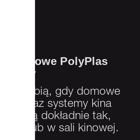
 stożkowe PolyPlas
j klasy
którzy lubią, gdy domowe
ereo oraz systemy kina
brzmią dokładnie tak,
ercie lub w sali kinowej.