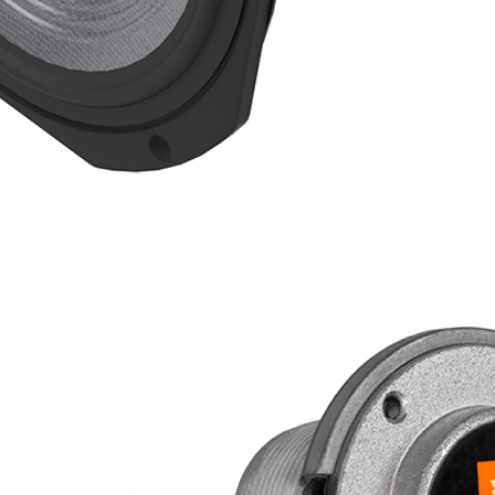
jne
ysokiej