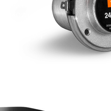
, które
źwiękowe
ia w swojej