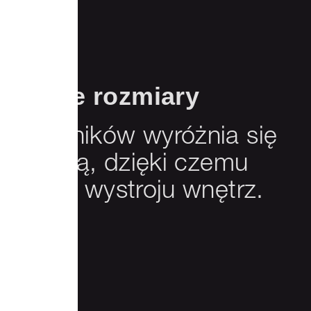
akcyjne rozmiary
m głośników wyróżnia się
tylistyką, dzięki czemu
suje do wystroju wnętrz.