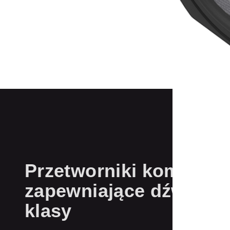
Przetworniki kompresy
zapewniające dźwięk w
klasy