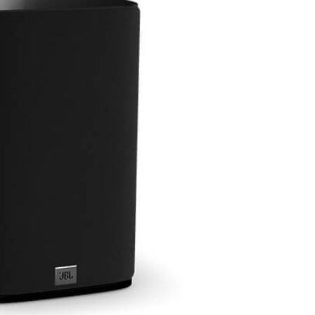
Nowe, atr
Nasz syste
przyjazną s
idealnie pa