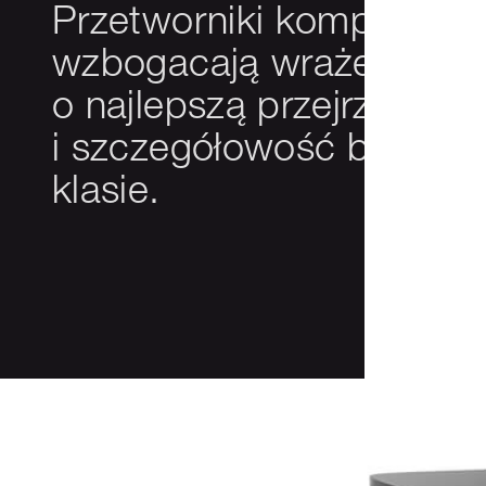
Przetworniki kompresyjne
wzbogacają wrażenia d
o najlepszą przejrzystość
i szczegółowość brzmien
klasie.