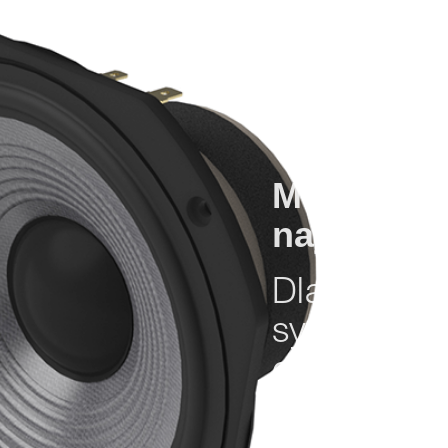
Membrany
najwyższe
Dla tych, 
systemy st
domowego 
jak na konc