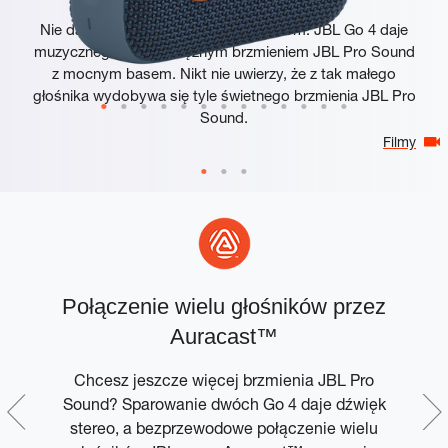
Nie daj się zwieść niewielkim rozmiarom. JBL Go 4 daje
muzycznego kopa potężnym brzmieniem JBL Pro Sound
z mocnym basem. Nikt nie uwierzy, że z tak małego
głośnika wydobywa się tyle świetnego brzmienia JBL Pro
Sound.
Filmy
Połączenie wielu głośników przez
Auracast™
Chcesz jeszcze więcej brzmienia JBL Pro
W
ać
Sound? Sparowanie dwóch Go 4 daje dźwięk
e.
stereo, a bezprzewodowe połączenie wielu