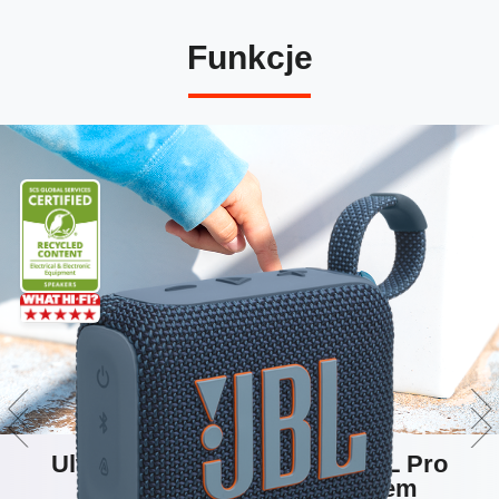
Funkcje
Ultraprzenośne brzmienie JBL Pro
Sound z mocniejszym basem