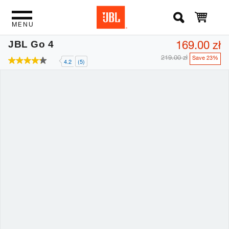
MENU
169.00 zł
JBL Go 4
219.00 zł
Save 23%
4.2
(5)