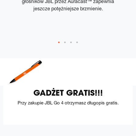
m
głośników JBL przez Auracast™ zapewnia
 w
jeszcze potężniejsze brzmienie.
ć
GADŻET GRATIS!!!
Przy zakupie JBL Go 4 otrzymasz długopis gratis.