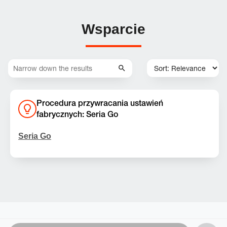
Wsparcie
Procedura przywracania ustawień
fabrycznych: Seria Go
Seria Go
Uwaga:
Ta czynność spowoduje usunięcie
wszystkich ustawień oraz danych Bluetooth z
urządzenia. Po wykonaniu tej czynności konieczne
będzie ponowne sparowanie i połączenie z innymi
urządzeniami.
Go, Go +, Go 2, Go 2+, Go 3, Go Essential, Go
Essential 2