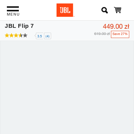
MENU
449.00 zł
JBL Flip 7
619.00 zł
Save 27%
3.5
(4)