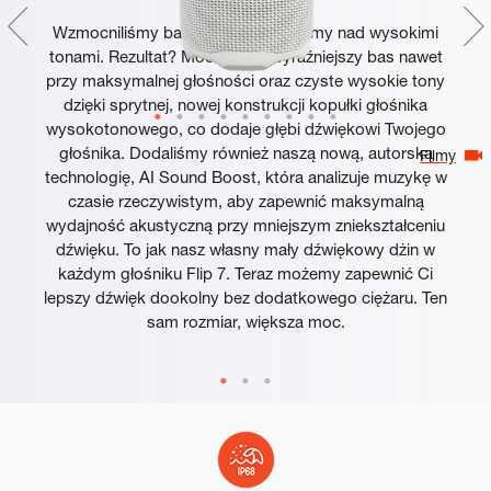
Wzmocniliśmy basy i popracowaliśmy nad wysokimi
tonami. Rezultat? Mocniejszy, wyraźniejszy bas nawet
przy maksymalnej głośności oraz czyste wysokie tony
dzięki sprytnej, nowej konstrukcji kopułki głośnika
wysokotonowego, co dodaje głębi dźwiękowi Twojego
głośnika. Dodaliśmy również naszą nową, autorską
Filmy
technologię, AI Sound Boost, która analizuje muzykę w
czasie rzeczywistym, aby zapewnić maksymalną
wydajność akustyczną przy mniejszym zniekształceniu
dźwięku. To jak nasz własny mały dźwiękowy dżin w
każdym głośniku Flip 7. Teraz możemy zapewnić Ci
lepszy dźwięk dookolny bez dodatkowego ciężaru. Ten
sam rozmiar, większa moc.