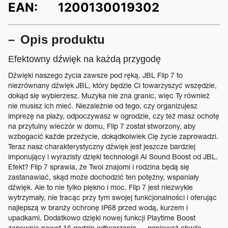
EAN:
1200130019302
Opis produktu
Efektowny dźwięk na każdą przygodę
Dźwięki naszego życia zawsze pod ręką. JBL Flip 7 to
niezrównany dźwięk JBL, który będzie Ci towarzyszyć wszędzie,
dokąd się wybierzesz. Muzyka nie zna granic, więc Ty również
nie musisz ich mieć. Niezależnie od tego, czy organizujesz
imprezę na plaży, odpoczywasz w ogrodzie, czy też masz ochotę
na przytulny wieczór w domu, Flip 7 został stworzony, aby
wzbogacić każde przeżycie, dokądkolwiek Cię życie zaprowadzi.
Teraz nasz charakterystyczny dźwięk jest jeszcze bardziej
imponujący i wyrazisty dzięki technologii AI Sound Boost od JBL.
Efekt? Flip 7 sprawia, że Twoi znajomi i rodzina będą się
zastanawiać, skąd może dochodzić ten potężny, wspaniały
dźwięk. Ale to nie tylko piękno i moc. Flip 7 jest niezwykle
wytrzymały, nie tracąc przy tym swojej funkcjonalności i oferując
najlepszą w branży ochronę IP68 przed wodą, kurzem i
upadkami. Dodatkowo dzięki nowej funkcji Playtime Boost
zapewnia nawet 16 godzin odtwarzania — ponieważ chwila