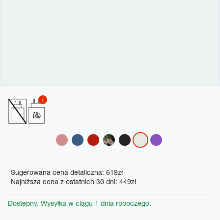
7.5-
15W
Variations
Promotions
Sugerowana cena detaliczna: 619zł
Najniższa cena z ostatnich 30 dni: 449zł
Dostępny. Wysyłka w ciągu 1 dnia roboczego.