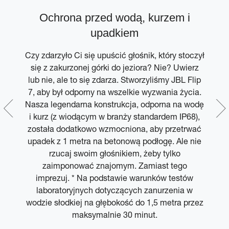
z
Ochrona przed wodą, kurzem i
em
upadkiem
Czy zdarzyło Ci się upuścić głośnik, który stoczył
się z zakurzonej górki do jeziora? Nie? Uwierz
o z
lub nie, ale to się zdarza. Stworzyliśmy JBL Flip
 z
7, aby był odporny na wszelkie wyzwania życia.
C
Nasza legendarna konstrukcja, odporna na wodę
i kurz (z wiodącym w branży standardem IP68),
m.
została dodatkowo wzmocniona, aby przetrwać
upadek z 1 metra na betonową podłogę. Ale nie
rzucaj swoim głośnikiem, żeby tylko
zaimponować znajomym. Zamiast tego
imprezuj. * Na podstawie warunków testów
laboratoryjnych dotyczących zanurzenia w
wodzie słodkiej na głębokość do 1,5 metra przez
maksymalnie 30 minut.