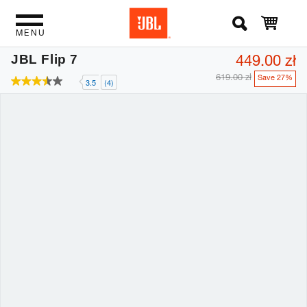
MENU
449.00 zł
JBL Flip 7
619.00 zł
Save 27%
3.5
(4)