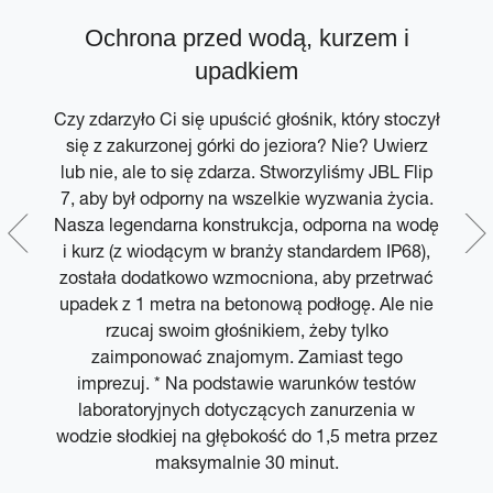
z
Ochrona przed wodą, kurzem i
em
upadkiem
Czy zdarzyło Ci się upuścić głośnik, który stoczył
się z zakurzonej górki do jeziora? Nie? Uwierz
o z
lub nie, ale to się zdarza. Stworzyliśmy JBL Flip
 z
7, aby był odporny na wszelkie wyzwania życia.
C
Nasza legendarna konstrukcja, odporna na wodę
i kurz (z wiodącym w branży standardem IP68),
m.
została dodatkowo wzmocniona, aby przetrwać
upadek z 1 metra na betonową podłogę. Ale nie
rzucaj swoim głośnikiem, żeby tylko
zaimponować znajomym. Zamiast tego
imprezuj. * Na podstawie warunków testów
laboratoryjnych dotyczących zanurzenia w
wodzie słodkiej na głębokość do 1,5 metra przez
maksymalnie 30 minut.