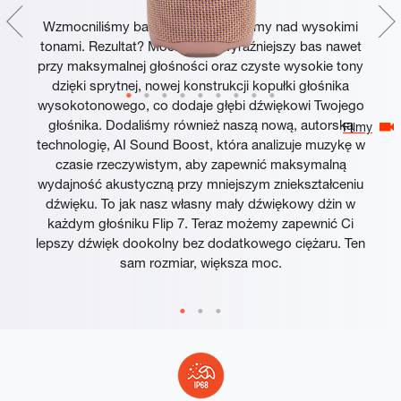
Wzmocniliśmy basy i popracowaliśmy nad wysokimi
tonami. Rezultat? Mocniejszy, wyraźniejszy bas nawet
przy maksymalnej głośności oraz czyste wysokie tony
dzięki sprytnej, nowej konstrukcji kopułki głośnika
wysokotonowego, co dodaje głębi dźwiękowi Twojego
głośnika. Dodaliśmy również naszą nową, autorską
Filmy
technologię, AI Sound Boost, która analizuje muzykę w
czasie rzeczywistym, aby zapewnić maksymalną
wydajność akustyczną przy mniejszym zniekształceniu
dźwięku. To jak nasz własny mały dźwiękowy dżin w
każdym głośniku Flip 7. Teraz możemy zapewnić Ci
lepszy dźwięk dookolny bez dodatkowego ciężaru. Ten
sam rozmiar, większa moc.