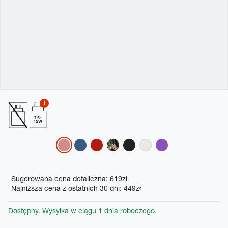
7.5-
15W
Variations
Promotions
Sugerowana cena detaliczna: 619zł
Najniższa cena z ostatnich 30 dni: 449zł
Dostępny. Wysyłka w ciągu 1 dnia roboczego.