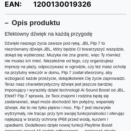
EAN:
1200130019326
Opis produktu
Efektowny dźwięk na każdą przygodę
Dźwięki naszego życia zawsze pod ręką. JBL Flip 7 to
niezrównany dźwięk JBL, który będzie Ci towarzyszyć wszędzie,
dokąd się wybierzesz. Muzyka nie zna granic, więc Ty również
nie musisz ich mieć. Niezależnie od tego, czy organizujesz
imprezę na plaży, odpoczywasz w ogrodzie, czy też masz ochotę
na przytulny wieczór w domu, Flip 7 został stworzony, aby
wzbogacić każde przeżycie, dokądkolwiek Cię życie zaprowadzi.
Teraz nasz charakterystyczny dźwięk jest jeszcze bardziej
imponujący i wyrazisty dzięki technologii AI Sound Boost od JBL.
Efekt? Flip 7 sprawia, że Twoi znajomi i rodzina będą się
zastanawiać, skąd może dochodzić ten potężny, wspaniały
dźwięk. Ale to nie tylko piękno i moc. Flip 7 jest niezwykle
wytrzymały, nie tracąc przy tym swojej funkcjonalności i oferując
najlepszą w branży ochronę IP68 przed wodą, kurzem i
upadkami. Dodatkowo dzięki nowej funkcji Playtime Boost
zapewnia nawet 16 godzin odtwarzania — ponieważ chwila