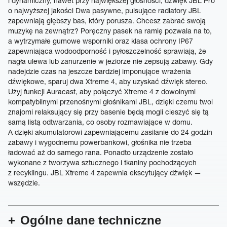
i dynamiczny, nawet przy największej głośności, dźwięk JBL Pro
o najwyższej jakości Dwa pasywne, pulsujące radiatory JBL
zapewniają głębszy bas, który porusza. Chcesz zabrać swoją
muzykę na zewnątrz? Poręczny pasek na ramię pozwala na to,
a wytrzymałe gumowe wsporniki oraz klasa ochrony IP67
zapewniająca wodoodporność i pyłoszczelność sprawiają, że
nagła ulewa lub zanurzenie w jeziorze nie zepsują zabawy. Gdy
nadejdzie czas na jeszcze bardziej imponujące wrażenia
dźwiękowe, sparuj dwa Xtreme 4, aby uzyskać dźwięk stereo.
Użyj funkcji Auracast, aby połączyć Xtreme 4 z dowolnymi
kompatybilnymi przenośnymi głośnikami JBL, dzięki czemu twoi
znajomi relaksujący się przy basenie będą mogli cieszyć się tą
samą listą odtwarzania, co osoby rozmawiające w domu.
A dzięki akumulatorowi zapewniającemu zasilanie do 24 godzin
zabawy i wygodnemu powerbankowi, głośnika nie trzeba
ładować aż do samego rana. Ponadto urządzenie zostało
wykonane z tworzywa sztucznego i tkaniny pochodzących
z recyklingu. JBL Xtreme 4 zapewnia ekscytujący dźwięk —
wszędzie.
Ogólne dane techniczne