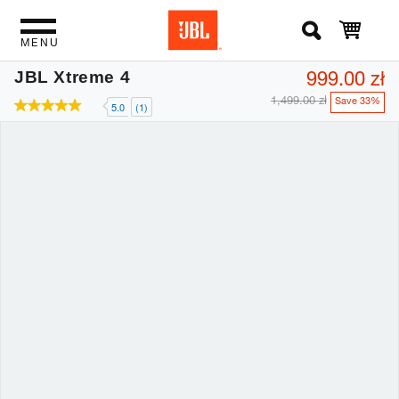
MENU
999.00 zł
JBL Xtreme 4
1,499.00 zł
Save 33%
5.0
(1)