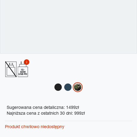
15-
60W
USB PD
Variations
Promotions
Sugerowana cena detaliczna: 1499zł
Najniższa cena z ostatnich 30 dni: 999zł
Produkt chwilowo niedostępny