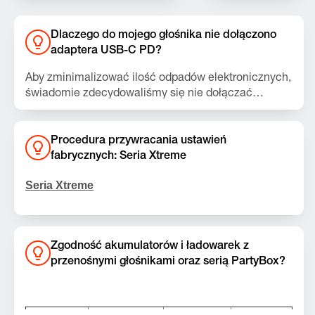
Dlaczego do mojego głośnika nie dołączono
adaptera USB-C PD?
Aby zminimalizować ilość odpadów elektronicznych,
świadomie zdecydowaliśmy się nie dołączać
adaptera USB-C PD do opakowania głośnika.
Dedykowany adapter JBL USB-C PD 15–60 W
można kupić na stronie jbl.com lub w innych
Procedura przywracania ustawień
sklepach detalicznych. Wystarczy podłączyć
fabrycznych: Seria Xtreme
adapter USB-C PD do głośnika i cieszyć się
gwarantowaną funkcjonalnością deklarowaną przez
Seria Xtreme
JBL.
Uwaga:
Ta czynność spowoduje usunięcie
wszystkich ustawień oraz danych Bluetooth z
urządzenia. Po wykonaniu tej czynności konieczne
Zgodność akumulatorów i ładowarek z
będzie ponowne sparowanie i połączenie z innymi
przenośnymi głośnikami oraz serią PartyBox?
urządzeniami.
Xtreme, Xtreme 2, Xtreme 3, Xtreme 4, Xtreme
5
Akumulator
200
400
600