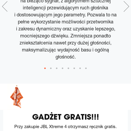
na bieżąco sygnał, z algorytmem sztucznej
p
m
inteligencji przewidującym ruch głośnika
i dostosowującym jego parametry. Pozwala to na
pełne wykorzystanie możliwości przetwornika
i zakresu dynamiczny oraz uzyskanie lepszego,
mocniejszego dźwięku. Zmniejsza ponadto
zniekształcenia nawet przy dużej głośności,
maksymalizując wydajność basu i ogólną
głośność.
GADŻET GRATIS!!!
Przy zakupie JBL Xtreme 4 otrzymasz ręcznik gratis.