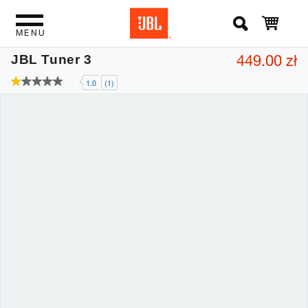
MENU
449.00 zł
JBL Tuner 3
1.0
(1)