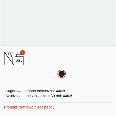
2.5 –
6.75W
Variations
Promotions
Sugerowana cena detaliczna: 449zł
Najniższa cena z ostatnich 30 dni: 449zł
Produkt chwilowo niedostępny