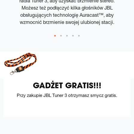
radia Tuner 3, aby uzyskać brzmienie stereo.
b
w
Możesz też podłączyć kilka głośników JBL
er
obsługujących technologię Auracast™, aby
m
wzmocnić brzmienie swojej ulubionej stacji.
GADŻET GRATIS!!!
Przy zakupie JBL Tuner 3 otrzymasz smycz gratis.