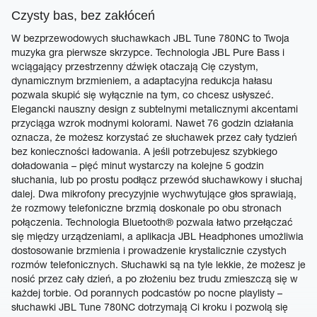
Czysty bas, bez zakłóceń
W bezprzewodowych słuchawkach JBL Tune 780NC to Twoja
muzyka gra pierwsze skrzypce. Technologia JBL Pure Bass i
wciągający przestrzenny dźwięk otaczają Cię czystym,
dynamicznym brzmieniem, a adaptacyjna redukcja hałasu
pozwala skupić się wyłącznie na tym, co chcesz usłyszeć.
Elegancki nauszny design z subtelnymi metalicznymi akcentami
przyciąga wzrok modnymi kolorami. Nawet 76 godzin działania
oznacza, że możesz korzystać ze słuchawek przez cały tydzień
bez konieczności ładowania. A jeśli potrzebujesz szybkiego
doładowania – pięć minut wystarczy na kolejne 5 godzin
słuchania, lub po prostu podłącz przewód słuchawkowy i słuchaj
dalej. Dwa mikrofony precyzyjnie wychwytujące głos sprawiają,
że rozmowy telefoniczne brzmią doskonale po obu stronach
połączenia. Technologia Bluetooth® pozwala łatwo przełączać
się między urządzeniami, a aplikacja JBL Headphones umożliwia
dostosowanie brzmienia i prowadzenie krystalicznie czystych
rozmów telefonicznych. Słuchawki są na tyle lekkie, że możesz je
nosić przez cały dzień, a po złożeniu bez trudu zmieszczą się w
każdej torbie. Od porannych podcastów po nocne playlisty –
słuchawki JBL Tune 780NC dotrzymają Ci kroku i pozwolą się