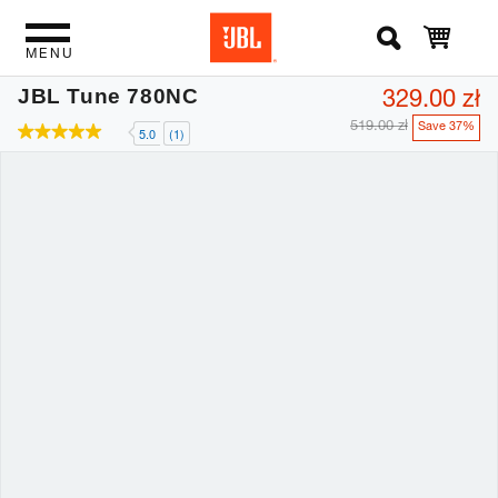
MENU
329.00 zł
JBL Tune 780NC
519.00 zł
Save 37%
5.0
(1)