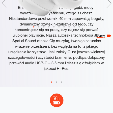
Brzmienie JBL Pure Bass dodaje głębi, mocy i
wyrazistości wszystkiemu, czego słuchasz.
Niestandardowe przetworniki 40 mm zapewniają bogaty,
dynamiczny dźwięk niezależnie od tego, czy
koncentrujesz się na pracy, czy dajesz się porwać
ulubionej playliście. Nasza autorska technologia JBL
Filmy
Spatial Sound otacza Cię muzyką, tworząc naturalne
wrażenie przestrzeni, bez względu na to, z jakiego
urządzenia korzystasz. Jeśli zależy Ci na jeszcze większej
szczegółowości i czystości brzmienia, podłącz dołączony
przewód audio USB-C – 3,5 mm i ciesz się dźwiękiem w
jakości Hi-Res.