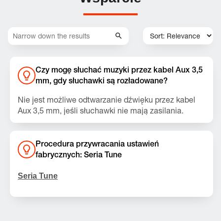
Czy mogę słuchać muzyki przez kabel Aux 3,5
mm, gdy słuchawki są rozładowane?
Nie jest możliwe odtwarzanie dźwięku przez kabel
Aux 3,5 mm, jeśli słuchawki nie mają zasilania.
Połączenie przechodzi z sygnału analogowego (3,5
mm) na cyfrowy (USB-C), w związku z czym wymaga
Procedura przywracania ustawień
wewnętrznego układu przetwarzania sygnału do
fabrycznych: Seria Tune
Słuchawki oferują długi czas pracy oraz szybkie
odtwarzania muzyki.
ładowanie, co pomaga uniknąć sytuacji braku
Seria Tune
zasilania.
Uwaga:
Ta czynność spowoduje usunięcie
wszystkich ustawień oraz danych Bluetooth z
urządzenia. Przed ponownym sparowaniem może