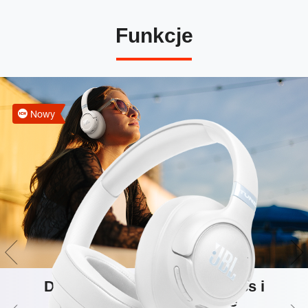
Funkcje
Nowy
Dźwięk Hi-Res JBL Pure Bass i
przestrzenne brzmienie