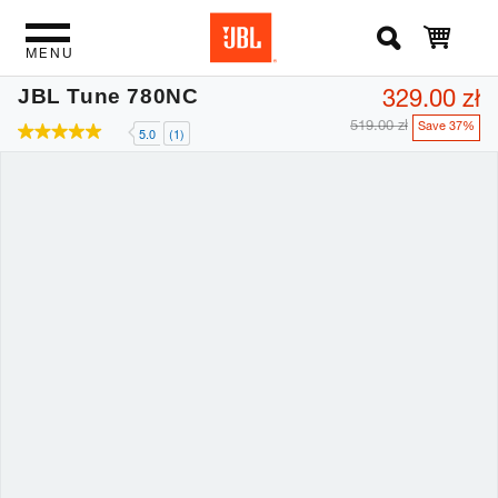
MENU
329.00 zł
JBL Tune 780NC
519.00 zł
Save 37%
5.0
(1)