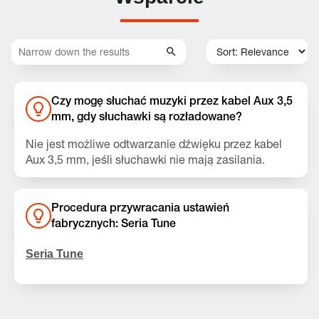
Czy mogę słuchać muzyki przez kabel Aux 3,5
mm, gdy słuchawki są rozładowane?
Nie jest możliwe odtwarzanie dźwięku przez kabel
Aux 3,5 mm, jeśli słuchawki nie mają zasilania.
Połączenie przechodzi z sygnału analogowego (3,5
mm) na cyfrowy (USB-C), w związku z czym wymaga
Procedura przywracania ustawień
wewnętrznego układu przetwarzania sygnału do
fabrycznych: Seria Tune
Słuchawki oferują długi czas pracy oraz szybkie
odtwarzania muzyki.
ładowanie, co pomaga uniknąć sytuacji braku
Seria Tune
zasilania.
Uwaga:
Ta czynność spowoduje usunięcie
wszystkich ustawień oraz danych Bluetooth z
urządzenia. Przed ponownym sparowaniem może