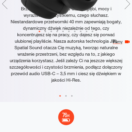
Brzmienie JBL Pure Bass dodaje głębi, mocy i
wyrazistości wszystkiemu, czego słuchasz.
Niestandardowe przetworniki 40 mm zapewniają bogaty,
dynamiczny dźwięk niezależnie od tego, czy
koncentrujesz się na pracy, czy dajesz się porwać
ulubionej playliście. Nasza autorska technologia JBL
Filmy
Spatial Sound otacza Cię muzyką, tworząc naturalne
wrażenie przestrzeni, bez względu na to, z jakiego
urządzenia korzystasz. Jeśli zależy Ci na jeszcze większej
szczegółowości i czystości brzmienia, podłącz dołączony
przewód audio USB-C – 3,5 mm i ciesz się dźwiękiem w
jakości Hi-Res.