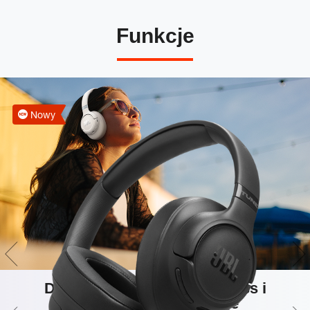
Funkcje
Nowy
Dźwięk Hi-Res JBL Pure Bass i
przestrzenne brzmienie