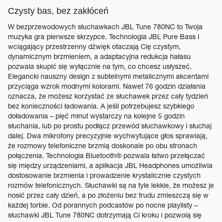
Czysty bas, bez zakłóceń
W bezprzewodowych słuchawkach JBL Tune 780NC to Twoja
muzyka gra pierwsze skrzypce. Technologia JBL Pure Bass i
wciągający przestrzenny dźwięk otaczają Cię czystym,
dynamicznym brzmieniem, a adaptacyjna redukcja hałasu
pozwala skupić się wyłącznie na tym, co chcesz usłyszeć.
Elegancki nauszny design z subtelnymi metalicznymi akcentami
przyciąga wzrok modnymi kolorami. Nawet 76 godzin działania
oznacza, że możesz korzystać ze słuchawek przez cały tydzień
bez konieczności ładowania. A jeśli potrzebujesz szybkiego
doładowania – pięć minut wystarczy na kolejne 5 godzin
słuchania, lub po prostu podłącz przewód słuchawkowy i słuchaj
dalej. Dwa mikrofony precyzyjnie wychwytujące głos sprawiają,
że rozmowy telefoniczne brzmią doskonale po obu stronach
połączenia. Technologia Bluetooth® pozwala łatwo przełączać
się między urządzeniami, a aplikacja JBL Headphones umożliwia
dostosowanie brzmienia i prowadzenie krystalicznie czystych
rozmów telefonicznych. Słuchawki są na tyle lekkie, że możesz je
nosić przez cały dzień, a po złożeniu bez trudu zmieszczą się w
każdej torbie. Od porannych podcastów po nocne playlisty –
słuchawki JBL Tune 780NC dotrzymają Ci kroku i pozwolą się