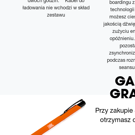
.
dwóch godzin.* * Kabel do
boardingu z 
ładowania nie wchodzi w skład
technologii
zestawu
możesz cie
jakością dźwi
zużyciu en
opóźnieniu
pozosta
zsynchroni
podczas rozm
seansu
GA
GRA
Przy zakupie
otrzymasz d