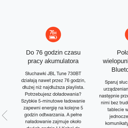
 +
Do 76 godzin czasu
Poł
ft
pracy akumulatora
wielopun
Bluet
 z
Słuchawki JBL Tune 730BT
m
działają nawet przez 76 godzin,
Sparuj słu
yć
dłużej niż najdłuższa playlista.
urządzeniam
yć
Potrzebujesz doładowania?
następnie prz
 i
Szybkie 5-minutowe ładowanie
nimi bez trud
cją.
zapewni energię na kolejne 5
tablecie w
godzin odtwarzania. A pełne
jednocze
nasz
naładowanie zajmuje około
komunikaty