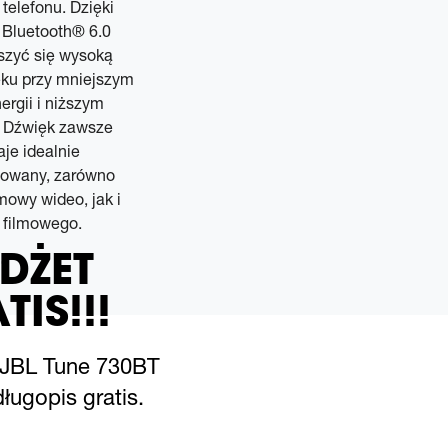
telefonu. Dzięki
 Bluetooth® 6.0
szyć się wysoką
ęku przy mniejszym
ergii i niższym
. Dźwięk zawsze
je idealnie
zowany, zarówno
owy wideo, jak i
 filmowego.
DŻET
TIS!!!
 JBL Tune 730BT
ługopis gratis.