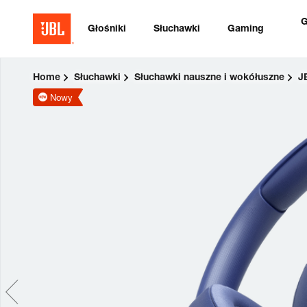
G
Głośniki
Słuchawki
Gaming
Home
Słuchawki
Słuchawki nauszne i wokółuszne
J
Nowy