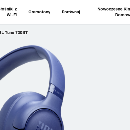
łośniki z
Nowoczesne Ki
Gramofony
Porównaj
Wi-Fi
Domow
BL Tune 730BT