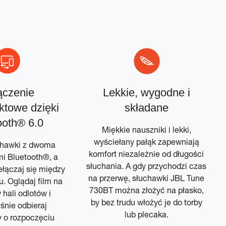
ączenie
Lekkie, wygodne i
ktowe dzięki
składane
ooth® 6.0
Miękkie nauszniki i lekki,
wyściełany pałąk zapewniają
chawki z dwoma
komfort niezależnie od długości
i Bluetooth®, a
słuchania. A gdy przychodzi czas
ełączaj się między
na przerwę, słuchawki JBL Tune
u. Oglądaj film na
730BT można złożyć na płasko,
 hali odlotów i
by bez trudu włożyć je do torby
śnie odbieraj
lub plecaka.
 o rozpoczęciu