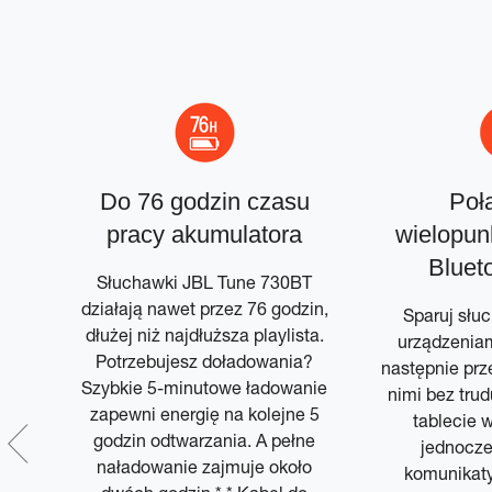
 +
Do 76 godzin czasu
Poł
ft
pracy akumulatora
wielopun
Bluet
 z
Słuchawki JBL Tune 730BT
m
działają nawet przez 76 godzin,
Sparuj słu
yć
dłużej niż najdłuższa playlista.
urządzeniam
yć
Potrzebujesz doładowania?
następnie prz
 i
Szybkie 5-minutowe ładowanie
nimi bez trud
cją.
zapewni energię na kolejne 5
tablecie w
godzin odtwarzania. A pełne
jednocze
nasz
naładowanie zajmuje około
komunikaty