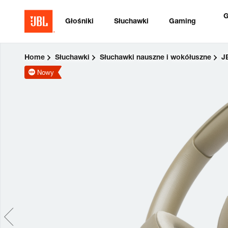
G
Głośniki
Słuchawki
Gaming
Home
Słuchawki
Słuchawki nauszne i wokółuszne
J
Nowy