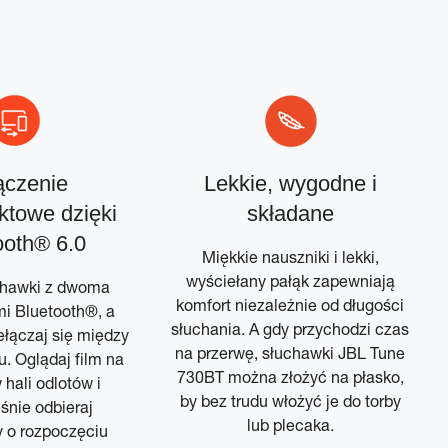
ączenie
Lekkie, wygodne i
ktowe dzięki
składane
ooth® 6.0
Miękkie nauszniki i lekki,
wyściełany pałąk zapewniają
chawki z dwoma
komfort niezależnie od długości
i Bluetooth®, a
słuchania. A gdy przychodzi czas
ełączaj się między
na przerwę, słuchawki JBL Tune
u. Oglądaj film na
730BT można złożyć na płasko,
 hali odlotów i
by bez trudu włożyć je do torby
śnie odbieraj
lub plecaka.
 o rozpoczęciu