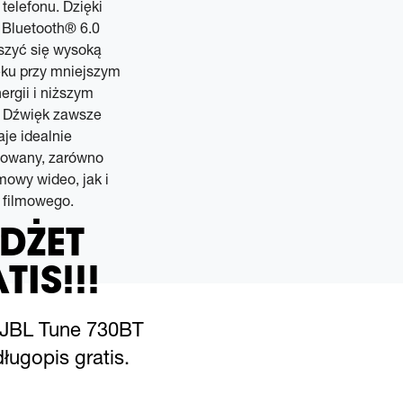
telefonu. Dzięki
 Bluetooth® 6.0
szyć się wysoką
ęku przy mniejszym
ergii i niższym
. Dźwięk zawsze
je idealnie
zowany, zarówno
owy wideo, jak i
 filmowego.
DŻET
TIS!!!
 JBL Tune 730BT
ługopis gratis.