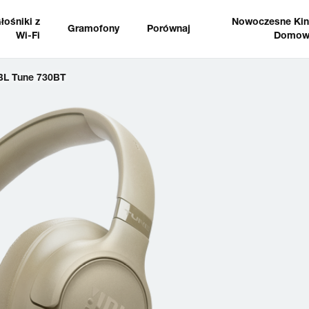
łośniki z
Nowoczesne Ki
Gramofony
Porównaj
Wi-Fi
Domow
BL Tune 730BT