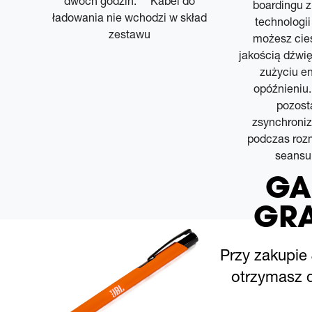
.
dwóch godzin.* * Kabel do
boardingu z 
ładowania nie wchodzi w skład
technologii
zestawu
możesz cie
jakością dźwi
zużyciu en
opóźnieniu
pozosta
zsynchroni
podczas rozm
seansu
GA
GRA
Przy zakupie
otrzymasz d