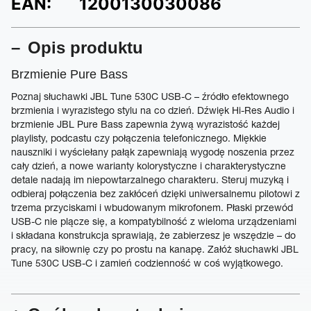
EAN:
1200130030086
Opis produktu
Brzmienie Pure Bass
Poznaj słuchawki JBL Tune 530C USB-C – źródło efektownego
brzmienia i wyrazistego stylu na co dzień. Dźwięk Hi-Res Audio i
brzmienie JBL Pure Bass zapewnia żywą wyrazistość każdej
playlisty, podcastu czy połączenia telefonicznego. Miękkie
nauszniki i wyściełany pałąk zapewniają wygodę noszenia przez
cały dzień, a nowe warianty kolorystyczne i charakterystyczne
detale nadają im niepowtarzalnego charakteru. Steruj muzyką i
odbieraj połączenia bez zakłóceń dzięki uniwersalnemu pilotowi z
trzema przyciskami i wbudowanym mikrofonem. Płaski przewód
USB-C nie plącze się, a kompatybilność z wieloma urządzeniami
i składana konstrukcja sprawiają, że zabierzesz je wszędzie – do
pracy, na siłownię czy po prostu na kanapę. Załóż słuchawki JBL
Tune 530C USB-C i zamień codzienność w coś wyjątkowego.