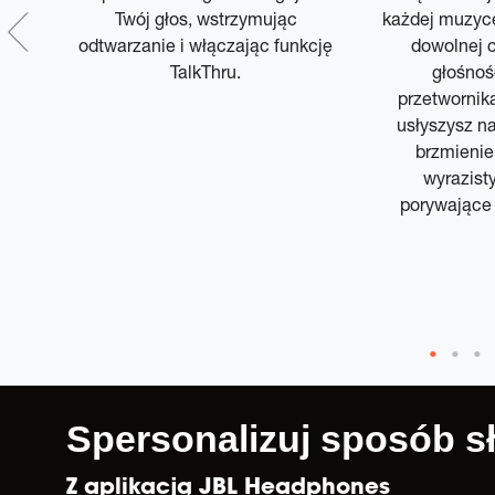
Twój głos, wstrzymując
każdej muzyce
 z
odtwarzanie i włączając funkcję
dowolnej c
TalkThru.
głośnoś
 OTA
przetwornik
usłyszysz na
brzmienie
wyrazist
porywające 
Spersonalizuj sposób s
Z aplikacją JBL Headphones