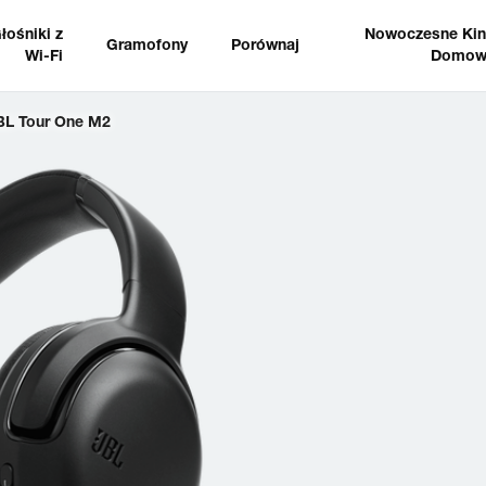
łośniki z
Nowoczesne Ki
Gramofony
Porównaj
Wi-Fi
Domow
BL Tour One M2