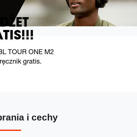
DŻET
TIS!!!
 JBL TOUR ONE M2
ęcznik gratis.
brania i cechy