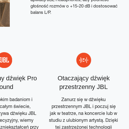
głośność rozmów o +15-20 dB i dostosować
balans L/P.
y dźwięk Pro
Otaczający dźwięk
ound
przestrzenny JBL
okim badaniom i
Zanurz się w dźwięku
całym świecie,
przestrzennym JBL i poczuj się
zywa dźwięku JBL
jak w teatrze, na koncercie lub w
ecyzyjny, wierny
studiu z ulubionym artystą. Dzięki
 zniekształceń przy
tej zastrzeżonej technologii