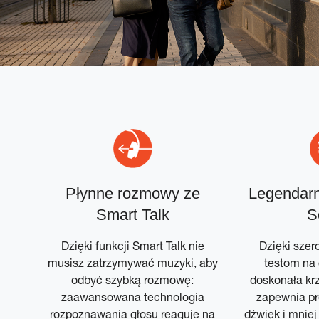
.3
Płynne rozmowy ze
Legendarn
Smart Talk
S
ją
Dzięki funkcji Smart Talk nie
Dzięki szer
c
musisz zatrzymywać muzyki, aby
testom na 
zne
odbyć szybką rozmowę:
doskonała kr
m
zaawansowana technologia
zapewnia pr
e M2
rozpoznawania głosu reaguje na
dźwięk i mniej