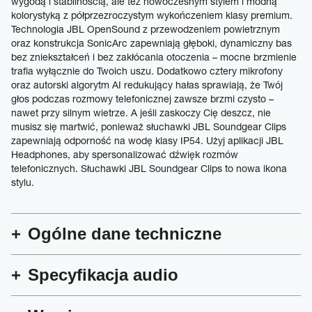
wygodą i stabilnością, ale też nowoczesnym stylem i modną
kolorystyką z półprzezroczystym wykończeniem klasy premium.
Technologia JBL OpenSound z przewodzeniem powietrznym
oraz konstrukcja SonicArc zapewniają głęboki, dynamiczny bas
bez zniekształceń i bez zakłócania otoczenia – mocne brzmienie
trafia wyłącznie do Twoich uszu. Dodatkowo cztery mikrofony
oraz autorski algorytm AI redukujący hałas sprawiają, że Twój
głos podczas rozmowy telefonicznej zawsze brzmi czysto –
nawet przy silnym wietrze. A jeśli zaskoczy Cię deszcz, nie
musisz się martwić, ponieważ słuchawki JBL Soundgear Clips
zapewniają odporność na wodę klasy IP54. Użyj aplikacji JBL
Headphones, aby spersonalizować dźwięk rozmów
telefonicznych. Słuchawki JBL Soundgear Clips to nowa ikona
stylu.
Ogólne dane techniczne
Specyfikacja audio