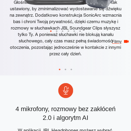
Głośnik w słuchawkach JBL Soundgear Clips jest tak
ustawiony, by zminimalizować wydostawanie się dźwięku
na zewnątrz. Dodatkowo konstrukcja SonicArc wzmacnia
bas i chroni Twoją prywatność, dzięki czemu muzykę i
rozmowy w słuchawkach JBL Soundgear Clips słyszysz
tylko Ty. A ponieważ słuchawki nie blokują kanału
słuchowego, cały czas masz pełną świadomość
Filmy
otoczenia, pozostając jednocześnie w kontakcie z innymi
przez cały dzień.
4 mikrofony, rozmowy bez zakłóceń
D
2.0 i algorytm AI
W aplikacji JBL Headphones możesz wybrać,