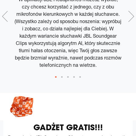
ek
czy chcesz korzystać z jednego, czy z obu
mikrofonów kierunkowych w każdej słuchawce.
d
(Wszystko zależy od sposobu noszenia: wypróbuj
i zobacz, co działa najlepiej dla Ciebie). W
ł
,
każdym wariancie słuchawki JBL Soundgear
Clips wykorzystują algorytm AI, który skutecznie
tłumi hałas otoczenia, więc Twój głos zawsze
będzie brzmiał wyraźnie, nawet podczas rozmów
telefonicznych na wietrze.
GADŻET GRATIS!!!