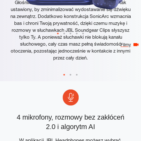
Głośnik w słuchawkach JBL Soundgear Clips jest tak
ustawiony, by zminimalizować wydostawanie się dźwięku
na zewnątrz. Dodatkowo konstrukcja SonicArc wzmacnia
bas i chroni Twoją prywatność, dzięki czemu muzykę i
rozmowy w słuchawkach JBL Soundgear Clips słyszysz
tylko Ty. A ponieważ słuchawki nie blokują kanału
słuchowego, cały czas masz pełną świadomość
Filmy
otoczenia, pozostając jednocześnie w kontakcie z innymi
przez cały dzień.
4 mikrofony, rozmowy bez zakłóceń
D
2.0 i algorytm AI
W aplikacji JBL Headphones możesz wybrać,