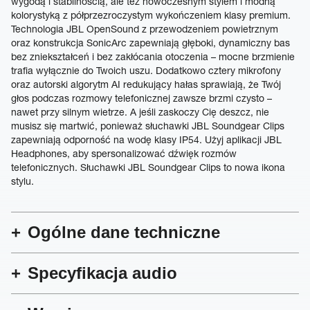
wygodą i stabilnością, ale też nowoczesnym stylem i modną
kolorystyką z półprzezroczystym wykończeniem klasy premium.
Technologia JBL OpenSound z przewodzeniem powietrznym
oraz konstrukcja SonicArc zapewniają głęboki, dynamiczny bas
bez zniekształceń i bez zakłócania otoczenia – mocne brzmienie
trafia wyłącznie do Twoich uszu. Dodatkowo cztery mikrofony
oraz autorski algorytm AI redukujący hałas sprawiają, że Twój
głos podczas rozmowy telefonicznej zawsze brzmi czysto –
nawet przy silnym wietrze. A jeśli zaskoczy Cię deszcz, nie
musisz się martwić, ponieważ słuchawki JBL Soundgear Clips
zapewniają odporność na wodę klasy IP54. Użyj aplikacji JBL
Headphones, aby spersonalizować dźwięk rozmów
telefonicznych. Słuchawki JBL Soundgear Clips to nowa ikona
stylu.
Ogólne dane techniczne
Specyfikacja audio