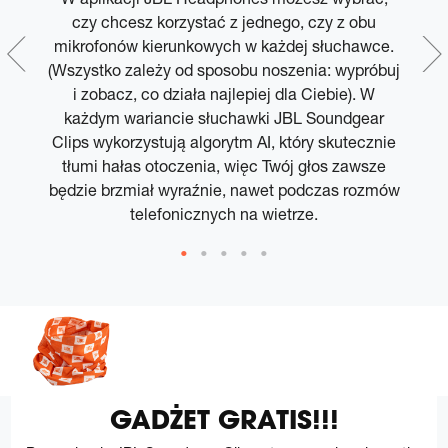
ek
czy chcesz korzystać z jednego, czy z obu
mikrofonów kierunkowych w każdej słuchawce.
d
(Wszystko zależy od sposobu noszenia: wypróbuj
i zobacz, co działa najlepiej dla Ciebie). W
ł
,
każdym wariancie słuchawki JBL Soundgear
Clips wykorzystują algorytm AI, który skutecznie
tłumi hałas otoczenia, więc Twój głos zawsze
będzie brzmiał wyraźnie, nawet podczas rozmów
telefonicznych na wietrze.
GADŻET GRATIS!!!