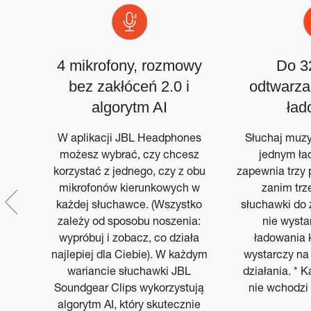
4 mikrofony, rozmowy
Do 3
bez zakłóceń 2.0 i
odtwarzan
algorytm AI
ład
nes
y
W aplikacji JBL Headphones
Słuchaj muzy
wek
możesz wybrać, czy chcesz
jednym ład
.
korzystać z jednego, czy z obu
zapewnia trzy 
mikrofonów kierunkowych w
zanim trz
 lub
każdej słuchawce. (Wszystko
słuchawki do z
zależy od sposobu noszenia:
nie wysta
wego
wypróbuj i zobacz, co działa
ładowania
ich,
najlepiej dla Ciebie). W każdym
wystarczy na 
w —
wariancie słuchawki JBL
działania. * 
 do
Soundgear Clips wykorzystują
nie wchodzi
algorytm AI, który skutecznie