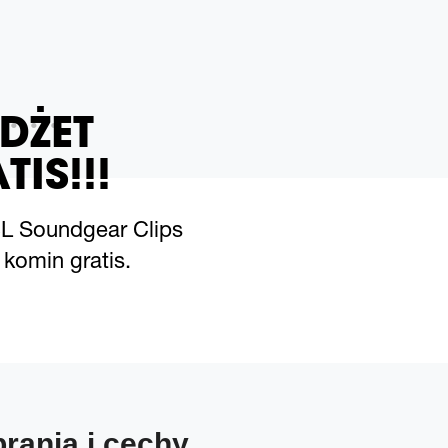
DŻET
TIS!!!
BL Soundgear Clips
komin gratis.
brania i cechy