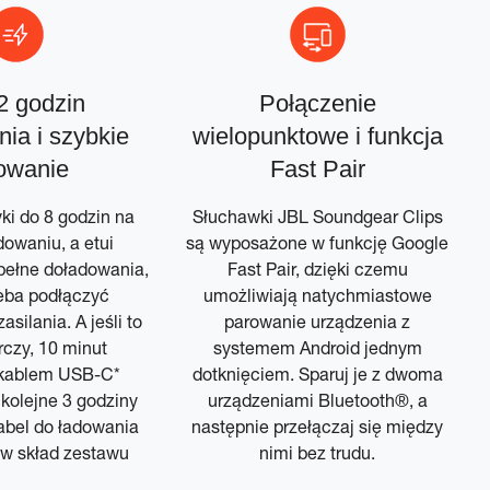
2 godzin
Połączenie
ia i szybkie
wielopunktowe i funkcja
owanie
Fast Pair
ki do 8 godzin na
Słuchawki JBL Soundgear Clips
owaniu, a etui
są wyposażone w funkcję Google
pełne doładowania,
Fast Pair, dzięki czemu
eba podłączyć
umożliwiają natychmiastowe
asilania. A jeśli to
parowanie urządzenia z
rczy, 10 minut
systemem Android jednym
 kablem USB-C*
dotknięciem. Sparuj je z dwoma
kolejne 3 godziny
urządzeniami Bluetooth®, a
Kabel do ładowania
następnie przełączaj się między
 w skład zestawu
nimi bez trudu.