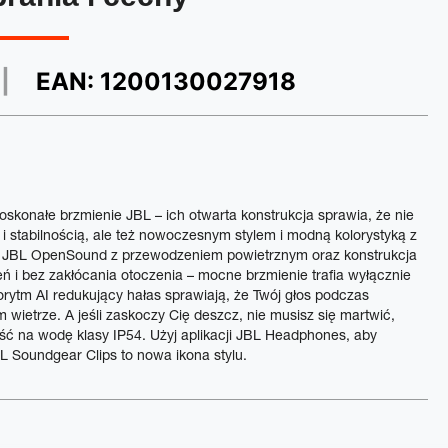
U
EAN:
1200130027918
oskonałe brzmienie JBL – ich otwarta konstrukcja sprawia, że nie
 i stabilnością, ale też nowoczesnym stylem i modną kolorystyką z
a JBL OpenSound z przewodzeniem powietrznym oraz konstrukcja
ń i bez zakłócania otoczenia – mocne brzmienie trafia wyłącznie
orytm AI redukujący hałas sprawiają, że Twój głos podczas
 wietrze. A jeśli zaskoczy Cię deszcz, nie musisz się martwić,
ć na wodę klasy IP54. Użyj aplikacji JBL Headphones, aby
 Soundgear Clips to nowa ikona stylu.