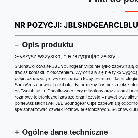
NR POZYCJI:
JBLSNDGEARCLBL
Opis produktu
Słyszysz wszystko, nie rezygnując ze stylu
Słuchawki otwarte JBL Soundgear Clips nie tylko zapewniają d
tracisz kontaktu z otoczeniem. Wyróżniają się nie tylko wygodą
półprzezroczystym wykończeniem klasy premium. Technologi
SonicArc zapewniają głęboki, dynamiczny bas bez zniekształce
do Twoich uszu. Dodatkowo cztery mikrofony oraz autorski alg
rozmowy telefonicznej zawsze brzmi czysto – nawet przy silnym
ponieważ słuchawki JBL Soundgear Clips zapewniają odpornoś
spersonalizować dźwięk rozmów telefonicznych. Słuchawki JBL
Ogólne dane techniczne