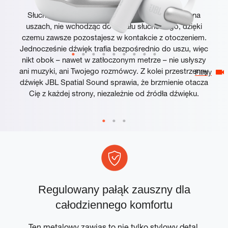
Słuchawki JBL Sense Pro opierają się wygodnie na
uszach, nie wchodząc do kanału słuchowego, dzięki
czemu zawsze pozostajesz w kontakcie z otoczeniem.
Jednocześnie dźwięk trafia bezpośrednio do uszu, więc
nikt obok – nawet w zatłoczonym metrze – nie usłyszy
ani muzyki, ani Twojego rozmówcy. Z kolei przestrzenny
Filmy
dźwięk JBL Spatial Sound sprawia, że brzmienie otacza
Cię z każdej strony, niezależnie od źródła dźwięku.
Regulowany pałąk zauszny dla
całodziennego komfortu
ją
Ten metalowy zawias to nie tylko stylowy detal.