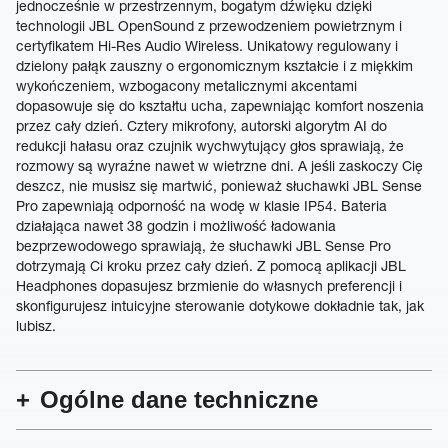
jednocześnie w przestrzennym, bogatym dźwięku dzięki
technologii JBL OpenSound z przewodzeniem powietrznym i
certyfikatem Hi-Res Audio Wireless. Unikatowy regulowany i
dzielony pałąk zauszny o ergonomicznym kształcie i z miękkim
wykończeniem, wzbogacony metalicznymi akcentami
dopasowuje się do kształtu ucha, zapewniając komfort noszenia
przez cały dzień. Cztery mikrofony, autorski algorytm AI do
redukcji hałasu oraz czujnik wychwytujący głos sprawiają, że
rozmowy są wyraźne nawet w wietrzne dni. A jeśli zaskoczy Cię
deszcz, nie musisz się martwić, ponieważ słuchawki JBL Sense
Pro zapewniają odporność na wodę w klasie IP54. Bateria
działająca nawet 38 godzin i możliwość ładowania
bezprzewodowego sprawiają, że słuchawki JBL Sense Pro
dotrzymają Ci kroku przez cały dzień. Z pomocą aplikacji JBL
Headphones dopasujesz brzmienie do własnych preferencji i
skonfigurujesz intuicyjne sterowanie dotykowe dokładnie tak, jak
lubisz.
Ogólne dane techniczne