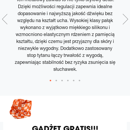
i
Dzięki możliwości regulacji zapewnia idealne
dopasowanie i najwyższą jakość dźwięku bez
n
względu na kształt ucha. Wysokiej klasy pałąk
P
wykonano z wyjątkowo miękkiego silikonu i
wzmocniono elastycznym rdzeniem z pamięcią
kształtu, dzięki czemu jest przyjazny dla skóry i
niezwykle wygodny. Dodatkowo zastosowany
p
stop tytanu łączy trwałość z wygodą,
zapewniając stabilność bez ryzyka zsunięcia się
słuchawek.
GADŻET GRATIS!!!