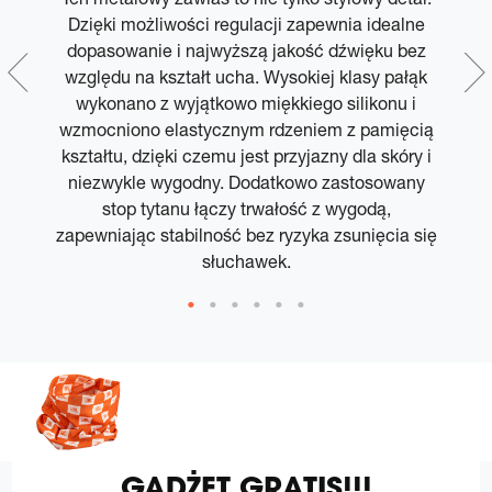
i
Dzięki możliwości regulacji zapewnia idealne
dopasowanie i najwyższą jakość dźwięku bez
n
względu na kształt ucha. Wysokiej klasy pałąk
P
wykonano z wyjątkowo miękkiego silikonu i
wzmocniono elastycznym rdzeniem z pamięcią
kształtu, dzięki czemu jest przyjazny dla skóry i
niezwykle wygodny. Dodatkowo zastosowany
p
stop tytanu łączy trwałość z wygodą,
zapewniając stabilność bez ryzyka zsunięcia się
słuchawek.
GADŻET GRATIS!!!