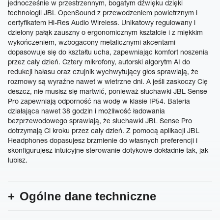
jednocześnie w przestrzennym, bogatym dźwięku dzięki
technologii JBL OpenSound z przewodzeniem powietrznym i
certyfikatem Hi-Res Audio Wireless. Unikatowy regulowany i
dzielony pałąk zauszny o ergonomicznym kształcie i z miękkim
wykończeniem, wzbogacony metalicznymi akcentami
dopasowuje się do kształtu ucha, zapewniając komfort noszenia
przez cały dzień. Cztery mikrofony, autorski algorytm AI do
redukcji hałasu oraz czujnik wychwytujący głos sprawiają, że
rozmowy są wyraźne nawet w wietrzne dni. A jeśli zaskoczy Cię
deszcz, nie musisz się martwić, ponieważ słuchawki JBL Sense
Pro zapewniają odporność na wodę w klasie IP54. Bateria
działająca nawet 38 godzin i możliwość ładowania
bezprzewodowego sprawiają, że słuchawki JBL Sense Pro
dotrzymają Ci kroku przez cały dzień. Z pomocą aplikacji JBL
Headphones dopasujesz brzmienie do własnych preferencji i
skonfigurujesz intuicyjne sterowanie dotykowe dokładnie tak, jak
lubisz.
Ogólne dane techniczne