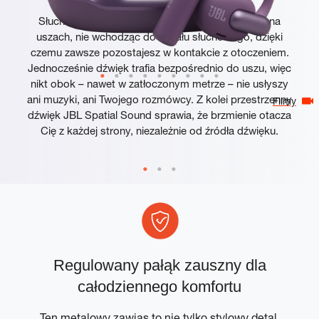
Słuchawki JBL Sense Pro opierają się wygodnie na
uszach, nie wchodząc do kanału słuchowego, dzięki
czemu zawsze pozostajesz w kontakcie z otoczeniem.
Jednocześnie dźwięk trafia bezpośrednio do uszu, więc
nikt obok – nawet w zatłoczonym metrze – nie usłyszy
ani muzyki, ani Twojego rozmówcy. Z kolei przestrzenny
Filmy
dźwięk JBL Spatial Sound sprawia, że brzmienie otacza
Cię z każdej strony, niezależnie od źródła dźwięku.
Regulowany pałąk zauszny dla
całodziennego komfortu
ją
Ten metalowy zawias to nie tylko stylowy detal.