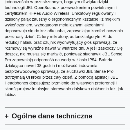
jednocześnie w przestrzennym, bogatym dźwięku dzięki
technologii JBL OpenSound z przewodzeniem powietrznym i
certyfikatem Hi-Res Audio Wireless. Unikatowy regulowany i
dzielony pałąk zauszny o ergonomicznym kształcie i z miękkim
wykończeniem, wzbogacony metalicznymi akcentami
dopasowuje się do kształtu ucha, zapewniając komfort noszenia
przez cały dzień. Cztery mikrofony, autorski algorytm AI do
redukcji hałasu oraz czujnik wychwytujący głos sprawiają, że
rozmowy są wyraźne nawet w wietrzne dni. A jeśli zaskoczy Cię
deszcz, nie musisz się martwić, ponieważ słuchawki JBL Sense
Pro zapewniają odporność na wodę w klasie IP54. Bateria
działająca nawet 38 godzin i możliwość ładowania
bezprzewodowego sprawiają, że słuchawki JBL Sense Pro
dotrzymają Ci kroku przez cały dzień. Z pomocą aplikacji JBL
Headphones dopasujesz brzmienie do własnych preferencji i
skonfigurujesz intuicyjne sterowanie dotykowe dokładnie tak, jak
lubisz.
Ogólne dane techniczne