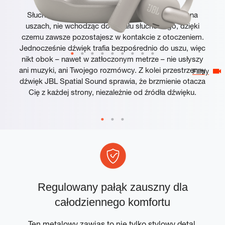
Słuchawki JBL Sense Pro opierają się wygodnie na
uszach, nie wchodząc do kanału słuchowego, dzięki
czemu zawsze pozostajesz w kontakcie z otoczeniem.
Jednocześnie dźwięk trafia bezpośrednio do uszu, więc
nikt obok – nawet w zatłoczonym metrze – nie usłyszy
ani muzyki, ani Twojego rozmówcy. Z kolei przestrzenny
Filmy
dźwięk JBL Spatial Sound sprawia, że brzmienie otacza
Cię z każdej strony, niezależnie od źródła dźwięku.
Regulowany pałąk zauszny dla
całodziennego komfortu
ją
Ten metalowy zawias to nie tylko stylowy detal.