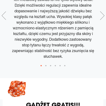
i
Dzięki możliwości regulacji zapewnia idealne
dopasowanie i najwyższą jakość dźwięku bez
n
względu na kształt ucha. Wysokiej klasy pałąk
P
wykonano z wyjątkowo miękkiego silikonu i
wzmocniono elastycznym rdzeniem z pamięcią
kształtu, dzięki czemu jest przyjazny dla skóry i
niezwykle wygodny. Dodatkowo zastosowany
p
stop tytanu łączy trwałość z wygodą,
zapewniając stabilność bez ryzyka zsunięcia się
słuchawek.
GADŻET GRATIS!!!