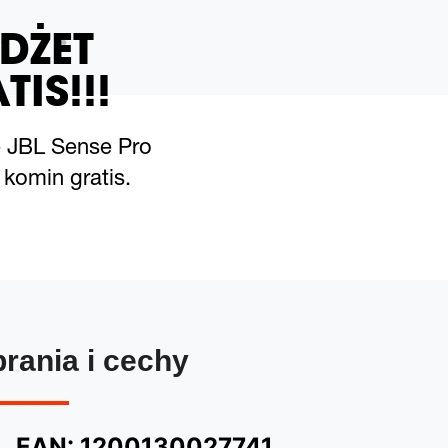
DŻET
TIS!!!
e JBL Sense Pro
komin gratis.
brania i cechy
EAN:
1200130027741