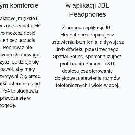
ym komforcie
w aplikacji JBL
Headphones
aktowe, miękkie i
ażone – słuchawki
Z pomocą aplikacji JBL
ro możesz nosić
Headphones dopasujesz
zień bez uczucia
ustawienia brzmienia, aktywujesz
. Ponieważ nie
tryb dźwięku przestrzennego
ewodu słuchowego,
Spatial Sound, spersonalizujesz
zysz, co dzieje się
profil audio Personi-fi 3.0,
pozwól, aby mały
dostosujesz sterowanie
zymywał Cię przed
dotykowe, ustawienia rozmów
ęki ochronie przed
telefonicznych i wiele więcej.
IP54 te słuchawki
prawdzą się w
pogodę.