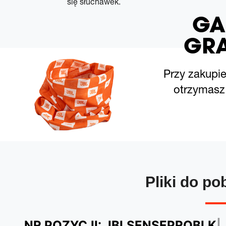
się słuchawek.
GA
GRA
Przy zakupi
otrzymasz 
Pliki do po
NR POZYCJI:
JBLSENSEPROBLK