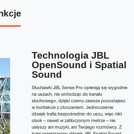
nkcje
Technologia JBL
OpenSound i Spatial
Sound
Słuchawki JBL Sense Pro opierają się wygodnie
na uszach, nie wchodząc do kanału
słuchowego, dzięki czemu zawsze pozostajesz
w kontakcie z otoczeniem. Jednocześnie
dźwięk trafia bezpośrednio do uszu, więc nikt
obok – nawet w zatłoczonym metrze – nie
usłyszy ani muzyki, ani Twojego rozmówcy. Z
kolei przestrzenny dźwięk JBL Spatial Sound