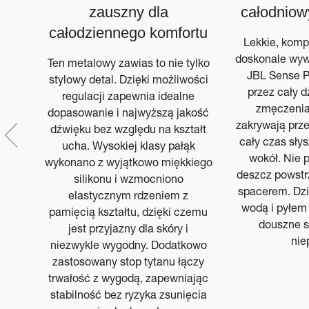
zauszny dla
całodniow
em
całodziennego komfortu
Lekkie, komp
doskonale wyw
Ten metalowy zawias to nie tylko
JBL Sense P
 z
stylowy detal. Dzięki możliwości
przez cały d
m
regulacji zapewnia idealne
zmęczenia
al
dopasowanie i najwyższą jakość
zakrywają prz
bu
dźwięku bez względu na kształt
cały czas słys
j z
ucha. Wysokiej klasy pałąk
wokół. Nie 
wykonano z wyjątkowo miękkiego
deszcz powstr
silikonu i wzmocniono
spacerem. Dzi
elastycznym rdzeniem z
wodą i pyłem 
pamięcią kształtu, dzięki czemu
douszne s
jest przyjazny dla skóry i
nie
niezwykle wygodny. Dodatkowo
zastosowany stop tytanu łączy
trwałość z wygodą, zapewniając
stabilność bez ryzyka zsunięcia