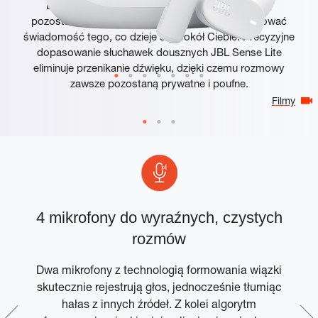
Doświadcz czystego, dynamicznego brzmienia,
pozostawiając otwarty kanał słuchowy, aby zachować
świadomość tego, co dzieje się wokół Ciebie. Precyzyjne
dopasowanie słuchawek dousznych JBL Sense Lite
eliminuje przenikanie dźwięku, dzięki czemu rozmowy
zawsze pozostaną prywatne i poufne.
Filmy
4 mikrofony do wyraźnych, czystych
rozmów
Dwa mikrofony z technologią formowania wiązki
skutecznie rejestrują głos, jednocześnie tłumiąc
hałas z innych źródeł. Z kolei algorytm