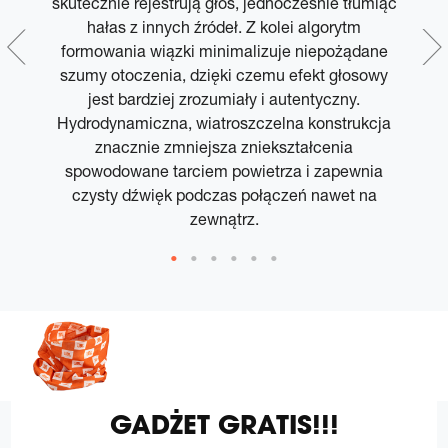
skutecznie rejestrują głos, jednocześnie tłumiąc
hałas z innych źródeł. Z kolei algorytm
formowania wiązki minimalizuje niepożądane
ł
na
szumy otoczenia, dzięki czemu efekt głosowy
jest bardziej zrozumiały i autentyczny.
Hydrodynamiczna, wiatroszczelna konstrukcja
u
znacznie zmniejsza zniekształcenia
spowodowane tarciem powietrza i zapewnia
czysty dźwięk podczas połączeń nawet na
zewnątrz.
GADŻET GRATIS!!!