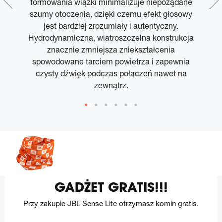
formowania wiązki minimalizuje niepożądane
ł
na
szumy otoczenia, dzięki czemu efekt głosowy
jest bardziej zrozumiały i autentyczny.
Hydrodynamiczna, wiatroszczelna konstrukcja
u
znacznie zmniejsza zniekształcenia
spowodowane tarciem powietrza i zapewnia
czysty dźwięk podczas połączeń nawet na
zewnątrz.
GADŻET GRATIS!!!
Przy zakupie JBL Sense Lite otrzymasz komin gratis.