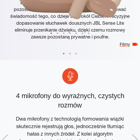
Doświadcz czystego, dynamicznego brzmienia,
pozostawiając otwarty kanał słuchowy, aby zachować
świadomość tego, co dzieje się wokół Ciebie. Precyzyjne
dopasowanie słuchawek dousznych JBL Sense Lite
eliminuje przenikanie dźwięku, dzięki czemu rozmowy
zawsze pozostaną prywatne i poufne.
Filmy
4 mikrofony do wyraźnych, czystych
rozmów
Dwa mikrofony z technologią formowania wiązki
skutecznie rejestrują głos, jednocześnie tłumiąc
hałas z innych źródeł. Z kolei algorytm