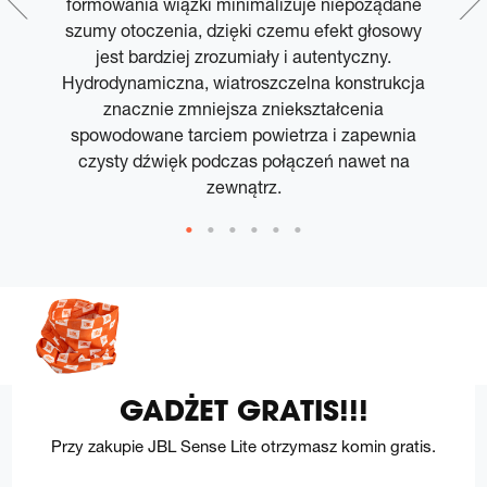
formowania wiązki minimalizuje niepożądane
ł
na
szumy otoczenia, dzięki czemu efekt głosowy
jest bardziej zrozumiały i autentyczny.
Hydrodynamiczna, wiatroszczelna konstrukcja
u
znacznie zmniejsza zniekształcenia
spowodowane tarciem powietrza i zapewnia
czysty dźwięk podczas połączeń nawet na
zewnątrz.
GADŻET GRATIS!!!
Przy zakupie JBL Sense Lite otrzymasz komin gratis.